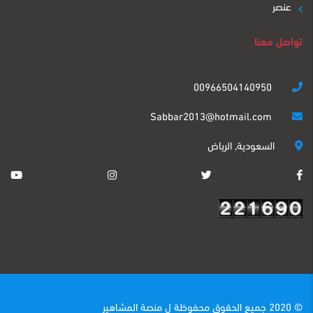
عنصر
تواصل معنا
00966504140950
Sabbar2013@hotmail.com
السعودية, الرياض
© 2020 جميع الحقوق محفوظة ل
منصة المشاهير