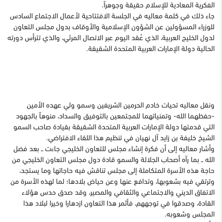
الفكرية المعادية للإسلام حقيقة وجوهراً.
جاء ذلك في كلمة معاليه في الجلسة الافتتاحية لأعمال الاجتماع السادس
للوزراء المسؤولين عن الشؤون الإسلامية والأوقاف بدول مجلس التعاون
لدول الخليج العربية، الذي عُقد اليوم عبر الاتصال المرئي، والذي تترأس دورته
الحالية دولة الإمارات العربية المتحدة الشقيقة.
ونقل معاليه تحيات خادم الحرمين الشريفين وسمو ولي عهده الأمين
-حفظهما الله- وتمنياتهما للمجتمعين بالتوفيق والسداد، منوهاً بالجهود
التي قدمتها دولة الإمارات العربية المتحدة الشقيقة بقيادة صاحب السمو
الشيخ خليفة بن زايد آل نهيان في تنظيم هذا اللقاء الافتراضي.
وأشار معاليه إلى أن فكرة إنشاء مجلس للتعاون الخليجي جاءت ــ بعد فضل
الله ــ بما رآه أصحاب الجلالة والسمو قادة دول مجلس التعاون الخليجي من
حاجة هذه الأسرة المتكاملة إلى مجلس تناقش فيه حاجاتها وما يستجد،
وترتقي فيه بشعوبها، وتدافع عنها وعن حياض بلادها؛ لما لهذه الأسرة من
الاتفاق الديني والاجتماعي والثقافي والمصير، وقد صدق حدس هؤلاء
القادة، وصدقوا في توجههم، فأثمر هذا التعاون ازدهارا وخيرا لبلاد هذا
المجلس وشعوبه.