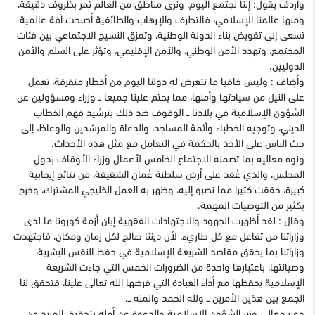
وأردف يقول: إننا نجتمع اليوم، ونرى مناطق من العالم تمر بظروف دقيقة،
ومنها عالمنا الإسلامي، فالتطرف والإرهاب والطائفية أصبحت آفة عالمية
تسعى إلى تقويض بناء الدولة الوطنية، وتمزق النسيج الاجتماعي بين فئات
المجتمع، وتهدد الأمن الوطني، والأمن الإقليمي، وتؤثر على السلم والأمن
الدوليين.
وأضاف : وليس خافيا ما تتعرض له دولنا اليوم من أخطار متفرقة، تعمل
على النيل من سيادتها وأمنها، مما يحتم علينا جميعا ــ وزراء ومسؤولين عن
الشؤون الإسلامية في بلادنا ــ الوقوف ضد ذلك بترشيد فهم الخطاب
الديني، وتوجيه الخطباء وأئمة المساجد، والدعاة والمرشدين والوعاظ، إلى
حث الناس على الأخذ بالحكمة في التعامل مع مثل هذه الأحداث.
ونوه معاليه بما تضمنه الاجتماع الخامس لأعمال وزراء الأوقاف بدول
المجلس، والذي عُقد على أرض سلطنة عُمان الشقيقة، من نتائج إيجابية
كبيرة، حققت كثيرا مما نصبو إليه، وظهر به العمل الخليجي المشترك، وخرج
بكثير من التوصيات المهمة.
وقال : لقد أظهرت الجهود والاجتهادات الفقهية إبان أزمة كورونا ما لدى
وزاراتنا من تفاعل مع كل طاريء، لأن ديننا صالح لكل زمان ومكان، فاجتهدت
وزاراتنا بما يحقق مقاصد الشريعة الإسلامية في حفظ النفس البشرية،
وصيانتها، باعتبارها واحدة من الضرورات الخمس التي جاءت الشريعة
الإسلامية بحفظها مع أداء العبادة التي فرضها الله تعالى علينا، فتحقق لنا
الجمع بين هذين الأمرين ــ ولله الحمد والمنه ــ.
وعبر معالي وزير الشؤون الإسلامية والدعوة عن أمله بتحقيق المزيد من