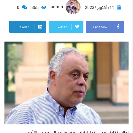
admin
11/ أكتوبر /2023
355
0
LinkedIn
Twitter
Facebook
أحالت نقابة المهن التمثيلية في مصر فنانَين إلى مجلس التأديب