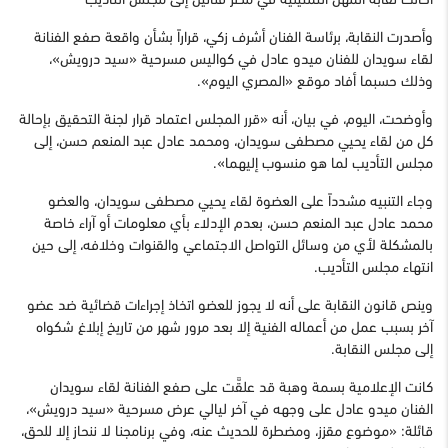
وأصدرت النقابة، برئاسة الفنان أشرف زكي، قراراً بشأن واقعة صفع الفنانة
لقاء سويدان للفنان ميدو عادل في كواليس مسرحية «سيد درويش»،
وذلك حسبما أفاد موقع «المصري اليوم».
وأوضحت، اليوم، في بيان، أنه «قرر المجلس اعتماد قرار لجنة التحقيق بإحالة
كل من لقاء يحيي مصطفى سويدان، ومحمد عادل عبد المنعم حسن، إلى
مجلس التأديب لما هو منسوب إليهما».
وجاء التنبيه مشدداً على العضوة لقاء يحيي مصطفى سويدان، والعضو
محمد عادل عبد المنعم حسن، بعدم الإدلاء بأي معلومات أو آراء خاصة
بالمشكلة لأي من وسائل التواصل الاجتماعي والقنوات وخلافه، إلى حين
انتهاء مجلس التأديب.
وينص قانون النقابة على أنه لا يجوز للعضو اتخاذ إجراءات قضائية ضد عضو
آخر بسبب عمل من أعماله الفنية إلا بعد مرور شهر من تاريخ إبلاغ شكواه
إلى مجلس النقابة.
كانت الإعلامية بسمة وهبة قد علقَّت على صفع الفنانة لقاء سويدان
الفنان ميدو عادل على وجهه في آخر ليالي عرض مسرحية «سيد درويش»،
قائلة: «موضوع مقزز، ومضطرة للحديث عنه، وفي برنامجنا لا ننحاز إلا للحق،