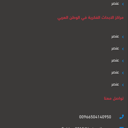
عنصر
مراكز الابحاث الفكرية في الوطن العربي
عنصر
عنصر
عنصر
عنصر
عنصر
تواصل معنا
00966504140950