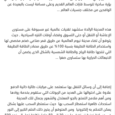
بؤرة ساحرة تتوسط قارات العالم القديم وعلى مسافة ليست بالبعيدة عن
الوافدين من مختلف جنسيات العالم …
هذه المدينة الرائدة ستشهد تقنيات عالمية غير مسبوقة على مستوى
الإعاشة أو التنقل أو حتى التسوق وقضاء أوقات التنزه السياحية , حيث
يتوقع أن تضاء مدينة نيوم العالمية عن طريق قمر صناعي ضخم مخصص لها
واستخدام الطاقة النظيفة بنسبة 100% عن طريق مصادر الطاقة النظيفة
التي تنتجها طاقة الرياح والطاقة الشمسية بالشكل الذى يضمن أن
الانبعاثات الحرارية بها ستساوى صفرا …
إضافة إلى أن وسائل التنقل بها ستعتمد على مركبات طائرة ذاتية الدفع
علاوة على احتوائها على العديد من الربوتات التي ستقوم بخدمة روادها
ومن أهم ملامح التمتع بالجو المعتدل والشعور بجمال تلك المدينة
استحداث ظاهرة استمطار السحب بها حيث ستمتطر السحب عليها بشكل
يمكن التحكم به إلكترونيا ومن المتوقع أن يخرج ذلك الحلم الكبير إلى النور
في مسافة زمنية تستغرق ما بين 30 إلى 50 عاما بتكلفة تصل إلى نحو 500