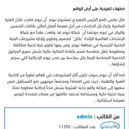
خطوات تنفيذية على أرض الواقع
قال نظمى النصر الرئيس التنفيذي لمشروع نيوم أن نيوم قامت خلال الفترة
الماضية بإنجاز كل الدراسات من أجل معرفة أفضل أماكن طاقات الشمس
والرياح في نيوم موضحا أن شركة نيوم قد وقعت عقداً مع شركة
الإنشاءات العالمية الرائدة “بكتل” لتصميم وتطوير وإدارة مشروعات البنية
التحتية الرئيسية في منطقة نيوم، ومن بينها تطوير بنية تحتية متكاملة
ومنظومة تنقل متقدمة تتسم بكفاءة اتصالية عالية تشمل جميع المرافق
الخدمية المصاحبة للربط بكل سلاسة بين مدن نيوم الإدراكية التي سيتم
إنشاؤها…
كما أكد أن نيوم سوف تكون أكثر المشروعات في العالم تطوراً من الناحية
الفنية والتقنية ، حيث تبني اقتصاداً ومجتمعاً موجهين نحو المستقبل ضمن
سعيها إلى صياغة واقع جديد للبشرية يشمل مدناً إدراكية متطورة تمتاز
ببنية تحتية ذكية ومستدامة تستمد طاقتها من مصادر متجددة لتوفير
معيشة استثنائية…
عن الكاتب :
admin
عدد المقالات : 11350