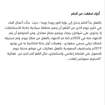
أجزاء تحققت من الحلم
بالفعل بدأ الحلم يدخل إلى بؤرة النور رويدا رويدا ؛ حيث بدأت أعمال البناء
في خليج نيوم الذي من المُقرر أن يصبح منطقة سياحية جاذبة للاستثمارات،
إذ يحتوي على شواطئ بيضاء ويتميز بمناخ معتدل، ومن المتوقع أن يتم
الانتهاء منه في 2020م كما تم الانتهاء بالفعل من مطار نيوم، وتم تسجيله
كمطار دولي رسمي سعودي ، وهبطت أول رحلة افتتاحية به في يونيو
2019م وتستضيف السعودية بالفعل فعاليات في موقع مدينة نيوم
للحصول على اهتمام إعلامي واستثماري، مثل القفز الحر كجزء من فعالية
“اكستريم سبورتس ايفنت…