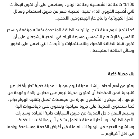
100% كالطاقة الشمسية وطاقة الرياح ، وستعمل على أن تكون انبعاثات
ثاني أكسيد الكربون الذي تنتجه المدينة صفر عن طريق استخدام وسائل
النقل الكهربائية وانتاج غاز الهيدروجين الأخضر…
كما تتميز نيوم ببيئة تتيح لها توليد الطاقة المتجددة بكفائه مرتفعة وبسعر
تنافسي فالإشعاع الشمسي وسرعة الرياح في المدينة يُشجعان على أن
تكون قبلة للطاقة الخضراء وللاستثمارات والأبحاث التي تعمل على تطوير
وسائل الطاقة المتجددة..
بناء مدينة ذكية
يعتبر من أهم أهداف إنشاء مدينة نيوم هو بناء مدينة ذكية تدار بأفكار غير
تقليدية فمن المخطط أن تحتوي مدينة نيوم على مدارس رائدة وفريدة من
نوعها ، إذ سيكون المُعلمون عبارة عن مجسمات تعمل بتقنية الهولوجرام ،
كما ستحتوى المدينة على جزيرة سياحية وتحتوى على ديناصورات آلية
وسيتم التنقل داخل المدينة عن طريق السيارات ذاتية القيادة وسيارات
الأجرة الطائرة ، وستُدار المدينة بالكامل بشكل آلي وبالتقنيات الذكية ،
وسنشهد العديد من الروبوتات العاملة فى أغراض الخدمة ومساعدة روادها
فى نقل أشيائهم …