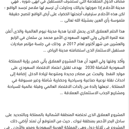
مصاف الدول المتقدمة التي تستشرف المستقبل في أبهى صوره , فهي
مدينة الأحلام إذا صورتها بخيالك وحاولت أن ترسم لها ملامح تجسد الواقع ؛
لكن هذه الأحلام سترفرف أجنحتها الخضراء على أرض الواقع لتصبح حقيقة
ملموسة رأي العين بمشيئة الله تعالى …
هذا الحلم العملاق الذى يحمل للدنيا هدية مدينة نيوم العالمية والذى أعلن
عنه للمرة الاولى ولي العهد السعودي الأمير محمد بن سلمان في الرابع
والعشرين من شهر أكتوبر لعام 2017 م وذلك في جلسة مؤتمر مبادرات
مستقبل الاستثمار الذى استضافته مدينة الرياض …
وأكد وقتها ولي العهد أن هذا المشروع العملاق يأتي ضمن رؤية المملكة
السعودية الشاملة 2030 بهدف تقليل اعتماد الاقتصاد السعودي على
موارد النفط والبحث عن مصادر جد
يدة ومتنوعة لزيادة الدخل إضافة إلى
احداث نقلة نوعية صناعية وسياحية وحضارية شاملة وغير مسبوقة في
المملكة , تجعلها رائدة من رائدات الاقتصاد العالمي وقبلة عالمية للسياحة
ومشاريع الجذب الاستثماري العملاقة …
المشروع العملاق الذى تحتضنه المنطقة الشمالية بالمملكة وبالتحديد على
ساحل البحر الأحمر بمنطقة تبوك , حيث من المتوقع أن تمتد أراضي ذلك
المشروع في ثلاثة دول وهى المملكة العربية السعودية ومصر والأردن , في