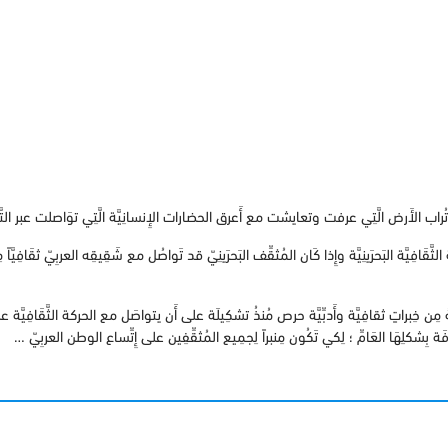
اب الأَرض الَّتِي عرفت وتعايشت مع أَعرق الحضارات الإِنسانِيَّة الَّتِي توَاصلت عبر التَّ
لثَّقَافِيَّة البَحرَينِيَّة وإِذا كَان المُثقِّف البَحرَينِيّ قد تَواصُل مع شَقِيقِه العربِيّ ثقَافِيَّاً
مِن خِبراتٍ ثقافِيَّة وأَدبِّيَّة حرص مُنذُ تشكِيلَة على أَن يتواصَل مع الحركة الثَّقَافِيَّة 
افَة بِشكلِهَا العَامِّ ؛ لِكي تَكُون مِنبراً لِجمِيع المُثقِّفِين على إِتِّساع الوطن العربِيّ …