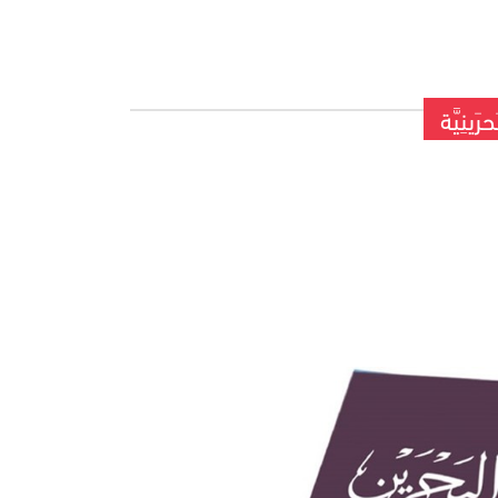
رَينِيَّة