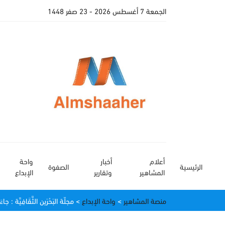
الجمعة 7 أغسطس 2026
- 23 صفر 1448
أعلام
أخبار
واحة
الرئيسية
الصفوة
المشاهير
وتقارير
الإبداع
منصة المشاهير
>
واحة الإبداع
>
مجلّة البَحْرَين الثَّقَافِيَّة : جاء