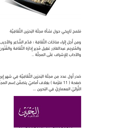
مَلمح تَارِيخي حول نشأة مجلّة البَحرَين الثَّقَافِيَّة
والمُترجِم عبدالقادِر عَقِيل مُدِير إِدارَة الثَّقَافة والفُ
والآداب لِلإِشراف عَلَى المجلَّة ..
صَفحة ( 11 مَلزَمة ) بغِلاف أماميّ يتضمَّن اِسم
التُّراثِيّ المِعمارِيّ فِي البَحرين …