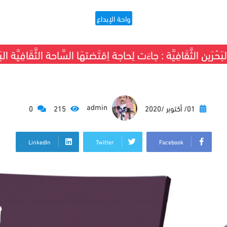
واحة الإبداع
حْرَين الثَّقَافِيَّة : جاءَت لِحاجة اِقتَضتهَا السَّاحة الثَّقَافِيَّة البَح
admin
01/ أكتوبر /2020
215
0
LinkedIn
Twitter
Facebook