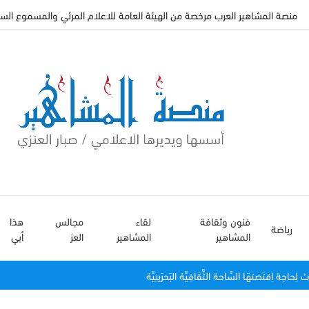
منصة المشاهير العرب مرخصة من الهيئة العامة للاعلام المرئي والمسموع السعودي
فنون وثقافة
لقاء
مجالس
هذا
رياضة
المشاهير
المشاهير
العز
أبي
َت لِحاجة اِقتَضتهَا السَّاحة الثَّقَافِيَّة البَحرَينِيَّة