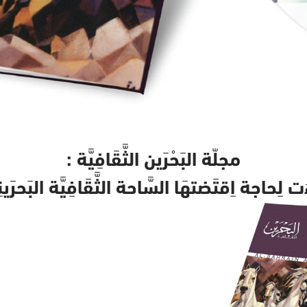
مجلّة البَحْرَين الثَّقَافِيَّة :
ت لِحاجة اِقتَضتهَا السَّاحة الثَّقَافِيَّة البَحرَينِي