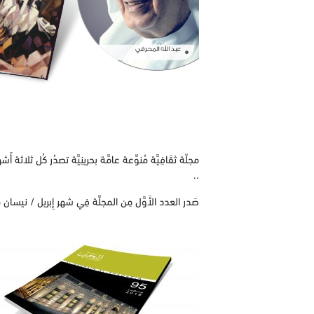
مجلّة ثقَافِيَّة مُنوِّعة عامَّة بحرينِيَّة تصدُر كُل ثلاثة أَشهُ
..
صَدر العدد الأَوَّل مِن المجلَّة فِي شهر إِبريل / نيسان مِن العَام 1994م تُعتبِّرُ مِن المجلَّات العربِيَّة الرَّصِينَة الَّتِي تُعنى بِالثَّقافة فِي مَملكة البَحرين ومِنط