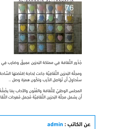
جُذُور الثَّقافة فِي مملكة البَحرَين عمِيقٌ وضارب فِي تُر
ومجلَّة البَحرَين الثَّقَافِيَّة جاءَت لِحاجة اِقتَضتهَا السَّاحة ا
ستُحاوِلُ أَن تُوَاصِل الدَّرب وتكُون همزة وصل ..
المجلس الوطنِيّ لِلثَّقافة والفُنُون والآداب بِمَا يضُمُّهُ 
أَن يشمل مجلَّة البَحرَين الثَّقَافِيَّةَ مُجمل مُفردات الثَّقَ
عن الكاتب :
admin