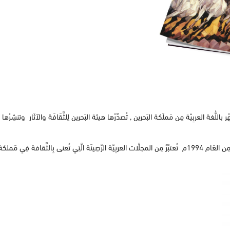
ر باللُّغة العربِيّة مِن مَملَكة البَحرين , تُصدِّرُها هيئة البَحرين لِلثَّقَافَة والآثَار وتنشِرُها 
قة الخَلِيج والعالَم العربِيَ …