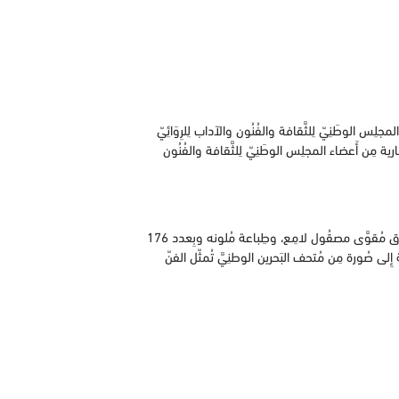
كرة تَأسِيس مجلَّة فَصلِيَّة ثَقَافِيَّة تَصدِر عن المجلِس الوطَنِيّ لِلثَّقافة والفُنُون والآداب لِلرِوَائِيّ
شارية مِن أَعضاء المجلِس الوطَنِيّ لِلثَّقافة والفُنُون
صَدر أَول عدد مِن مجلّة البَحرَين الثَّقَافِيَّة فِي شهر إِبريل / نيسان مِن العَام 1994م بِمقَاس 210 × 297 مِليمِتر ( 8.3 × 11.7 بُوصة ) بِورق مُقوَّى مصقُول لامِع، وطِباعة مُلونه وبِعدد 176
فة إِلى صُورة مِن مُتحف البَحرين الوطنِيَّ تُمثّل الفنّ