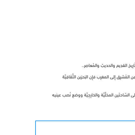
ارِيخ القدِيم والحديثِ والمُعاصِر..
 مِن المُشرِق إِلى المغرِب فإِن البَحرَين الثَّقَافِيَّة
على السّاحتَين المحَلِّيَّة والخارِجِيَّة ووضعِ نُصب عينيه