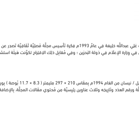
ومِن أَجل إِثراء مناخَات الثَّقَافِة ؛ قدّم الشَّاعِر والأدِيب عَلِي عبداللَّه خلِيفة فِي عامِّ 1993م فِ
نُون فِي وِزارة الإعلَاَم فِي دَولة البَحرَين ؛ وفِي مُقابِل ذلِك الاِقتِراح تكوَّنت هَيئَة است
 المجلَّة ورقم العدَد وتَارِيخِه وثلاث عناوِين رئِيِسيَّة مِن مُحتوي مقَالات المجلَّة، بِالإضا