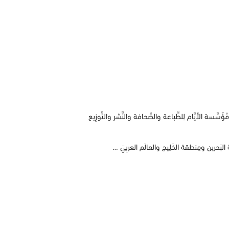
مُؤَسَّسة الأَيَّام لِلطِّباعة والصِّحافة والنَّشر والتَّوزِيع