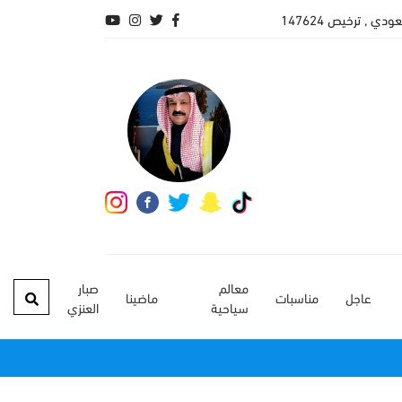
 , ترخيص 147624
معالم
صبار
عاجل
مناسبات
ماضينا
سياحية
العنزي