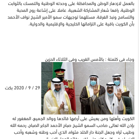
بالعمل لازدهار الوطن والمحافظة على وحدته الوطنية والتمسك بالثوابت
الوطنية، رافعا شعار المشاركة الشعبية، عاملا على إشاعة روح المحبة
والتسامح ونبذ الفرقة، مستلهما توجيهات سمو الأمير الشيخ نواف الأحمد
بأن الكویت باقیة على التزاماتها الخلیجیة والإقلیمیة والدولیة.
وجاء في كلمتة : بالأمس القریب وفي الثلاثاء الحزین
29 / ‏9 /‏ 2020 بكت
الكویت وأهلها ومن یعیش على أرضها قائدها ووالد الجمیع، المغفور له
بإذن الله تعالى صاحب السمو الشیخ صباح الأحمد الجابر الصباح، رحمه الله
وطیب ثراه وجعل الجنة دار الخلد مثواه، الذي أحب وطنه وشعبه وأحب
الإنسان في كل مكان حتى لقب بقائد العمل الإنساني.