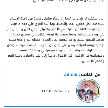
رحل المغفور له بإذن الله تاركا إرثا ومآثر ستبقى خالدة في ذاكرة الأجیال
تستذكرها بكل معاني الفخر والاعتزاز. وما أشد الفراق علي فقد عاصرت
سموه (رحمه الله) من الصبا.. في الأفراح والأتراح.. وفي الحل والترحال حتى
لقي ربه راضیا مرضیا. ومما یخفف عنا لوعة الفراق تولي سیدي حضرة
صاحب السمو الشیخ نواف الأحمد الجابر الصباح (حفظه الله ورعاه) مسند
الإمارة وزمام القیادة، ونحن على یقین بأن الكویت بقیادة سموه ستواصل
مسیرتها الریادیة، دولة دستور ونهج دیموقراطي ومشاركة شعبیة
ومصداقیة في الأفعال قبل الأقوال، داعیة إلى الخیر والسلام ومنبرا للخیر
والعمل الإنساني.
عن الكاتب :
admin
عدد المقالات : 11350