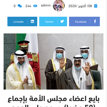
admin
08/ أكتوبر /2020
244
0
LinkedIn
Twitter
Facebook
بايع اعضاء مجلس الأمة بإجماع
(59 عضوا)، سمو ولي العهد