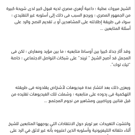
الشيخ مبروك عطية ؛ داعية أزهري مصري لديه قبول كبير لدى شريحة كبيرة
من الجمهور المصري ؛ ويرجع السبب فى ذلك إلى أسلوبه غير التقليدي ؛
سواء فى طريقة إطلالته على المشاهدين أو بــ تقديم النصح والرد على
أسئلة المتابعين …
وقد أثار جدلا كبيرا بين أوساط متابعيه ؛ ما بين مؤيد ومعارض ؛ لكن فى
المجمل قد أصبح الشيخ ” تريند” على شبكات التواصل الاجتماعي ؛ خاصة
“تيك توك”.
ويعزى ذلك بعد انتشار عدة فيديوهات لأشخ
اص يقلدونه فى طريقته
التهكمية فى ردوده على متابعيه ؛ وشملت تلك الفيديوهات تقليده من
قبل فنانين ورياضيين ومشاهير من نجوم المجتمع …
وانتشرت التغريدات عبر تويتر حول الانتقادات التي يوجهها المتابعين للشيخ
أثناء حلقاته التليفزيونية وأسلوبه الذين اعتبروه بأنه غير لائق في الرد على