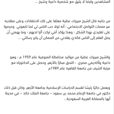
المشاهدين وأيضا لا يليق مع شخصية داعية وشيخ …
من جانبه قال الشيخ مبروك عطية معلقا على تلك الانتقادات وعلى مقلديه
عبر منصات التواصل الاجتماعي ؛ أنه لولا حب الناس لي لما تابعوني وحرصوا
على تقليدي بهذا الشكل ؛ وهذا يؤكد أنني تركت أثرا لديهم ؛ وما يهمني أن
يصل العلم إلى الناس فالذي يقلدني من الممكن أن يكرر رسالتي …
والشيخ مبروك عطية من مواليد محافظة المنوفية عام 1959 م ؛ وهو
داعية وأكاديمي مصري ؛ التحق مبكرًا بالأزهر، وحصل على الدكتوراه مع
مرتبة الشرف من جامعة القاهرة عام 1989م
ويعمل حاليًا رئيسًا لقسم الدراسات الإسلامية بجامعة الأزهر،
وكان قبل ذلك
دكتور في جامعة الإمام محمد بن سعود – جامعة الملك خالد – في مدينة
أبها بالمملكة العربية السعودية…