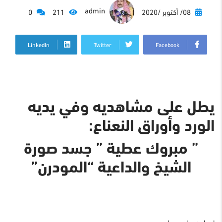
admin
08/ أكتوبر /2020
211
0
LinkedIn
Twitter
Facebook
يطل على مشاهديه وفي يديه
الورد وأوراق النعناع:
” مبروك عطية ” جسد صورة
الشيخ والداعية “المودرن”
إعداد : سامي دياب