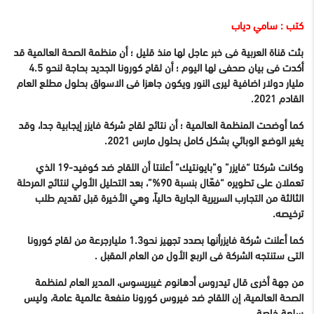
كتب : سامي دياب
بثت قناة العربية فى خبر عاجل لها منذ قليل ؛ أن منظمة الصحة العالمية قد
أكدت فى بيان صحفى لها اليوم ؛ أن لقاح كورونا الجديد بحاجة لنحو 4.5
مليار دولار اضافية ليرى النور ويكون جاهزا فى الاسواق بحلول مطلع العام
القادم 2021.
كما أوضحت المنظمة العالمية ؛ أن نتائج لقاح شركة فايزر إيجابية جدا، وقد
يغير الوضع الوبائي بشكل كامل بحلول مارس 2021.
وكانت شركتا “فايزر” و”بايونتيك” أعلنتا أن اللقاح ضد كوفيد-19 الذي
تعملان على تطويره “فعّال بنسبة 90%”، بعد التحليل الأولي لنتائج المرحلة
الثالثة من التجارب السريرية الجارية حالياً، وهي الأخيرة قبل تقديم طلب
ترخيصه.
كما أعلنت شركة فايزرأنها بصدد تجهيز نحو1.3 مليارجرعة من لقاح كورونا
التى ستنتجه الشركة فى الربع الأول من العام المقبل .
من جهة أخرى قال تيدروس أدهانوم غيبريسوس، المدير العام لمنظمة
الصحة العالمية، إن اللقاح ضد فيروس كورونا منفعة عالمية عامة، وليس
سلعة خاصة.