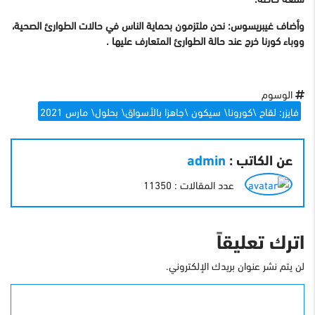
وأضاف غيبريسوس: نحن ملتزمون بحماية الناس في حالات الطوارئ الصحية،
ووباء كورنا خرج عند حالة الطوارئ المتعارف عليها .
الوسوم
فايزر: لقاح \كورونا\ سيكون \جاهزا بالأسواق\ بحلول\ مارس 2021
عن الكاتب :
admin
عدد المقالات : 11350
اترك تعليقاً
لن يتم نشر عنوان بريدك الإلكتروني.
التعليق