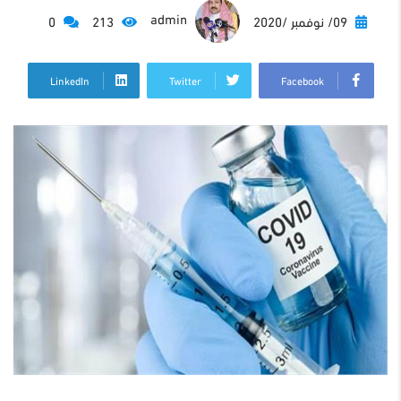
admin
09/ نوفمبر /2020
213
0
LinkedIn
Twitter
Facebook