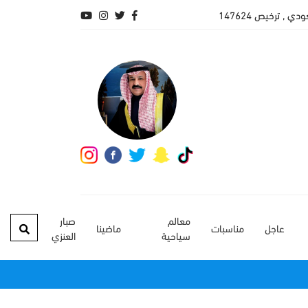
, ترخيص 147624
معالم
صبار
عاجل
مناسبات
ماضينا
سياحية
العنزي