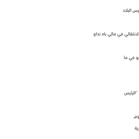
س البلاد
انتقالي في مالي باه نداو
كو في ما
“الرئيس
م،
ية