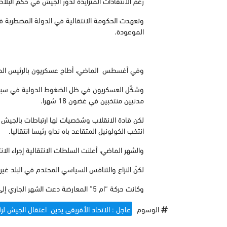
رغم الانتقادات المتزايدة لدور الجيش في حكم البلاد.
الموعودة.
وفي أغسطس الماضي، أطاح عسكريون بالرئيس المنتخ
وشكّل العسكريون في ظل الضغوط الدولية في سبتمبر
مدنيين منتخبين في غضون 18 شهرا.
لكن قادة الانقلاب وشخصيات لها ارتباطات بالجيش هيم
انتخب الكولونيل المتقاعد باه نداو رئيسا انتقاليا.
والشهر الماضي، أعلنت السلطات الانتقالية إجراء الانتخ
لكنّ النزاع والتنافس السياسي المحتدم في البلد غير الساحلي الذي يبلغ سكانه 19 مليون نسمة كثيرا ما 
وكانت حركة “ام 5” المعارضة دعت الشهر الجاري إلى حل المجلس الانتقالي، مطالبة بتشكيل هيئة “أكثر شرعية والتزاما بالقانون”.
الوسوم
عاجل : الاتحاد الأفريقى يدين اعتقال الجيش لر