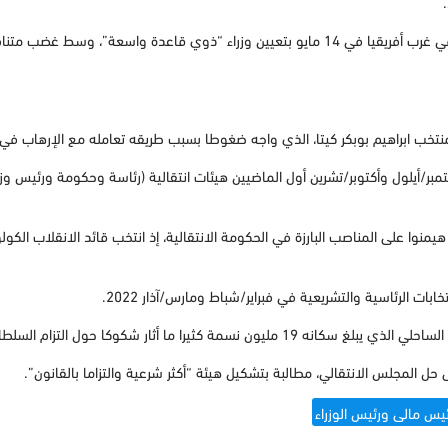
وتعهدت الحكومة الانتقالية في الدولة المضطربة في غرب أفريقيا في 14 مايو بتعيين وزراء “ذوي
ب ابراهيم بوبكر كيتا، الذي واجه ضغوطا بسبب طريقه تعامله مع الإرهاب في ال
/أيلول وأكتوبر/تشرين أول الماضيين هيئات انتقالية (رئاسة وحكومة ورئيس وزرا
نوا على المناصب البارزة في الحكومة الانتقالية، إذ انتخب قائد الانقلاب الكولون
ابات الرئاسية والتشريعية في فبراير/شباط ومارس/آذار 2022.
أثار شكوكا حول التزام السلطات بالبرنامج الانتخابي.
ئيس مالى ورئيس الوزراء