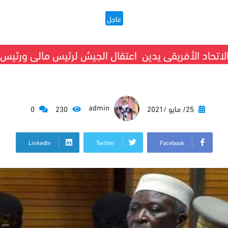
عاجل
الاتحاد الأفريقى يدين اعتقال الجيش لرئيس مالى ورئيس ا
admin
25/ مايو /2021
230
0
LinkedIn
Twitter
Facebook