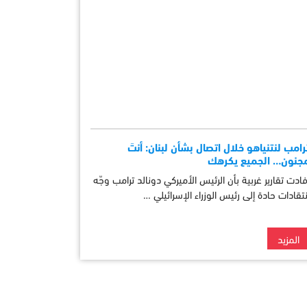
رامب لنتنياهو خلال اتصال بشأن لبنان: أنتَ
جنون… الجميع يكرهك
فادت تقارير غربية بأن الرئيس الأميركي دونالد ترامب وجّه
نتقادات حادة إلى رئيس الوزراء الإسرائيلي …
المزيد