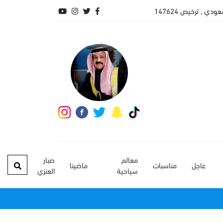
 , ترخيص 147624
معالم
صبار
عاجل
مناسبات
ماضينا
سياحية
العنزي