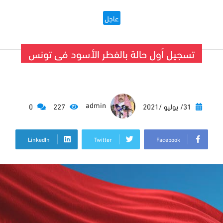
عاجل
تسجيل أول حالة بالفطر الأسود فى تونس
admin
31/ يوليو /2021
227
0
LinkedIn
Twitter
Facebook