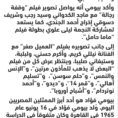
وأكد بيومي أنه يواصل تصوير فيلم “وقفة
رجالة” مع ماجد الكدواني وسيد رجب وشريف
دسوقي إخراج أحمد الجندي، كما يستعد
لمشاركة النجمة ليلى علوي بطولة فيلم
“ماما حامل”.
إلى جانب تصويره بفيلم “العميل صفر” مع
الفنانة نيللي كريم، وأكرم حسني، ولبلبة،
وستيفاني صليبا، وينتظر عرض كل من فيلم
“البعض لا يذهب للمأذون مرتين”، و”الإنس
والنمس”، و”حلم سوسن”، و”تسليم
أهالي”، و”قمر 14″، و”ديدو”، و”أحمد
نوتردام”، و”أشباح أوروبا”.
بيومي فؤاد هو أحد أبرز الممثلين المصريين
اليوم، وُلد بيومي فؤاد في 16 يونيو عام
1965 في القاهرة وكان متفوقاً في الدراسة