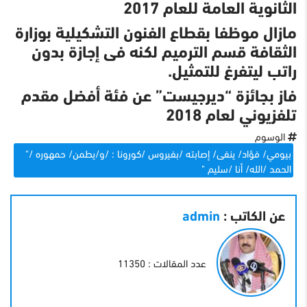
الثانوية العامة للعام 2017
مازال موظفا بقطاع الفنون التشكيلية بوزارة
الثقافة قسم الترميم لكنه فى إجازة بدون
راتب ليتفرغ للتمثيل.
فاز بجائزة “ديرجيست” عن فئة أفضل مقدم
تلفزيوني لعام 2018
الوسوم
بيومي/ فؤاد/ ينفى/ إصابته /بفيروس /كورونا : /و/يطمن/ حمهوره /"
الحمد /الله/ أنا /سليم "
عن الكاتب :
admin
عدد المقالات : 11350