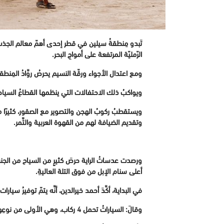
تَبدو مِنطقةُ سيلين في قطر إحدى أهمّ معالم الجذب ا
الرّمليّة المرتفعة على أمواجِ البحر.
ومع اعتدال الأجواء ورقّة النسيم يحرصُ روَّادُ الم
ويواكبُ ذلك الاحتفالات التي ينظمها القطاعُ السياحي
ويستقطبُ ركوبُ الهجن والتصوير مع الصقور، كثيرًا من
وتقديم الضيافة لهم من القهوة العربية والتَّمر.
ورصدت عدساتُ الراية حرصَ كثيرٍ من السياح من الج
أعلى سنام الإبل من فوق التلة العاليةِ.
في البداية، أكَّدَ أحمد خيرالدين، أنَّه يتمّ توفيرُ سي
وقالَ: السياراتُ تحمل 4 ركاب، وهي الأولى من نوعِها في دولة قطر، ونوفر سائقًا لقيادتها، وقد تم توفيرُها دعمًا لقطاع السياحة، ورغبات السياح من روَّاد مِنطقة سيلين.