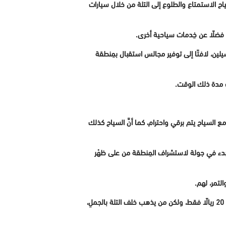
ياح الاستمتاع والطلوع إلى التلة من خلال سيارات
، فضلًا عن خِدمات سياحية أخرى.
 سيلين، لافتًا إلى توفير مجالس استقبال بمِنطقة
ت مدة ذلك الوقت.
ل مع السياح يتم برقي واحترام، كما أنَّ السياح كذلك
البدء في جولة لاستشراف المِنطقة من على ظهْر
لتمر، لهم.
وأشار إلى أنَّ ركوب الجمال رُوعي فيه أن يكون بأسعار اقتصادية جدًا، فمن يركب الجمل ويدور به في المنطقة المتاخمة للموقع يدفع 20 ريالًا فقط، ولكن من يذهب خلف التلة بالجملِ،