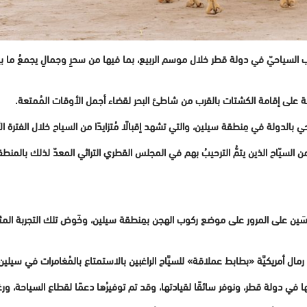
لسياحيّ في دولة قطر خلال موسم الربيع، بما فيها من سحرٍ وجمالٍ يجمعُ ما بين الب
ِنطقة على إقامة الكشتات بالقرب من شاطئ البحر لقضاء أجمل الأوقات المُمتعة.
 بالدولة في مِنطقة سيلين، والتي تشهد إقبالًا مُتزايدًا من السياح خلال الفترة ال
 السيّاح الذين يتمُّ الترحيبُ بهم في المجلس القطري التراثي المعدّ لذلك بالمنطقة
نسَين على المرور على موضع ركوب الهجن بمِنطقة سيلين، وخَوض تلك التجربة الم
ارات رمال أمريكيَّة «بطابط عملاقة» للسيَّاح الراغبين بالاستمتاع بالمُغامرات في سيلين