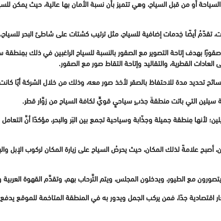
 السياحة أو من قبل السياح، وهي تتميز بأن نسبة الأمان بها عالية، حيث يمكن للس
ارات، تقدّمُ أيضًا خِدمات إضافية للسياح، مثل ترتيب كشتات على شاطئ البحر للسياح
توفرُ صقورًا بهدف إتاحة التصوير مع الصقور بالنسبة للسياح الراغبين في ذلك بمِنطقة
ى العادات القطرية، والتقاليد وإتاحة التقاط صور مع الصقور.
سائح تحديد مدة للاحتفاظ بالصقر لأخذ صور معه، وذلك من خلال الشركة أيًا كان
نطقة سيلين التي باتت منطقةَ جذبٍ سياحيٍ قويٍّ لكافة السياح من زوَّار قطر.
سيلين؛ لأنها مِنطقة جميلة وجذّابة وسياحية تجمع بين البَر والبحر، مؤكدًا أنَّ التعام
، أصبح علامةً لذلك المكان، حيث يحرصُ السياح على زيارة المكان لركوب الإبل و
صورون مع الطيور، ويدخلون المجلس، ويتم التَّرحاب بهم، وتقدَّم القهوة العربية وا