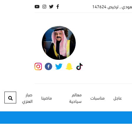
 , ترخيص 147624
معالم
صبار
عاجل
مناسبات
ماضينا
سياحية
العنزي