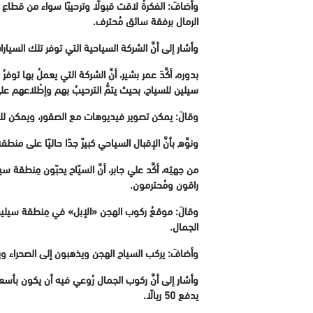
وأضافَ: الفكرةُ لاقت قبولًا وترحيبًا سواء من قطاع
الرمال برفقة سائق مُحترف.
وأشار إلى أنَّ الشركة السياحية التي توفر تلك السي
بدوره، أكَّدَ عمر بشير، أنَّ الشركة التي يعملُ بها 
سيلين للسياح، بحيث يتمُّ الترحيبُ بهم وإطْلاعهم عل
وقالَ: يمكن تصوير فيديوهات مع الصقور، ويمكن لل
ونوَّه بأنَّ الإقبال السياحي كبيرٌ جدًا حاليًا على م
من جهتِه، أكَّد علي جابر، أنَّ السيّاح يحبّون مِنطقة 
راقون ومُحترمون.
وقالَ: موقعُ ركوب الهجن «الإبل» في مِنطقة سيلين
الجمال.
وأضافَ: يركب السياح الهجن ويذهبون إلى الصحراء ويت
يدفع 50 ريالًا.