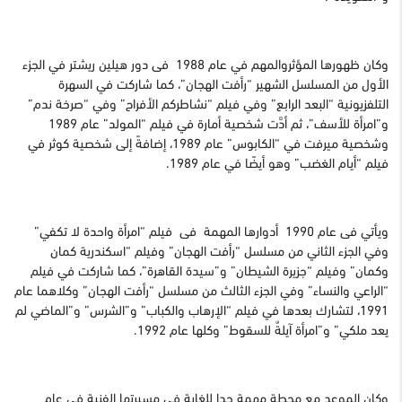
وكان ظهورها المؤثروالمهم في عام 1988 فى دور هيلين ريشتر في الجزء
الأول من المسلسل الشهير “رأفت الهجان”، كما شاركت في السهرة
التلفزيونية “البعد الرابع” وفي فيلم “نشاطركم الأفراح” وفي “صرخة ندم”
و”امرأة للأسف”، ثم أدَّت شخصية أمارة في فيلم “المولد” عام 1989
وشخصية ميرفت في “الكابوس” عام 1989، إضافةً إلى شخصية كوثر في
فيلم “أيام الغضب” وهو أيضًا في عام 1989.
ويأتي فى عام 1990 أدوارها المهمة فى فيلم “امرأة واحدة لا تكفي”
وفي الجزء الثاني من مسلسل “رأفت الهجان” وفيلم “اسكندرية كمان
وكمان” وفيلم “جزيرة الشيطان” و”سيدة القاهرة”، كما شاركت في فيلم
“الراعي والنساء” وفي الجزء الثالث من مسلسل “رأفت الهجان” وكلاهما عام
1991، لتشارك بعدها في فيلم “الإرهاب والكباب” و”الشرس” و”الماضي لم
يعد ملكي” و”امرأة آيلةٌ للسقوط” وكلها عام 1992.
وكان الموعد مع محطة مهمة جدا للغاية فى مسيرتها الفنية في عام