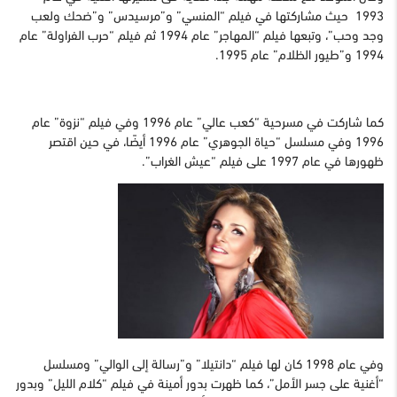
1993 حيث مشاركتها في فيلم “المنسي” و”مرسيدس” و”ضحك ولعب
وجد وحب”، وتبعها فيلم “المهاجر” عام 1994 ثم فيلم “حرب الفراولة” عام
1994 و”طيور الظلام” عام 1995.
كما شاركت في مسرحية “كعب عالي” عام 1996 وفي فيلم “نزوة” عام
1996 وفي مسلسل “حياة الجوهري” عام 1996 أيضًا، في حين اقتصر
ظهورها في عام 1997 على فيلم “عيش الغراب”.
وفي عام 1998 كان لها فيلم “دانتيلا” و”رسالة إلى الوالي” ومسلسل
“أغنية على جسر الأمل”، كما ظهرت بدور أمينة في فيلم “كلام الليل” وبدور