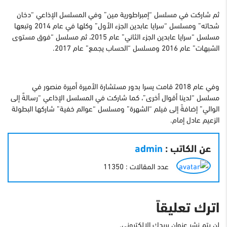
ثم شاركت في مسلسل “إمبراطورية مين” وفي المسلسل الإذاعي “دخان
شحاته” ومسلسل “سرايا عابدين الجزء الأول” وكلها في عام 2014 وتبعها
مسلسل “سرايا عابدين الجزء الثاني” عام 2015، ثم مسلسل “فوق مستوى
الشبهات” عام 2016 ومسلسل “الحساب يجمع” عام 2017.
وفي عام 2018 قامت يسرا بدور مستشارة الأميرة أميرة منصور في
مسلسل “لدينا أقوال أخرى”، كما شاركت في المسلسل الإذاعي “رسالةٌ إلى
الوالي” إضافةً إلى فيلم “الشهرة” ومسلسل “عوالم خفية” شاركها البطولة
الزعيم عادل إمام.
عن الكاتب :
admin
عدد المقالات : 11350
اترك تعليقاً
لن يتم نشر عنوان بريدك الإلكتروني.