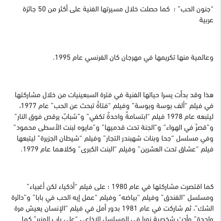
“جنون الحب” ؛ كما حصلت خلال مسيرتها الفنية على أكثر من 50 جائزة
عربية
وعالمية منها تكريمها في مهرجان كان الفرنسي عام 1995.
هذا وقد بدأت يسرا حياتها الفنية في فترة السبعينيات من خلال مشاركتها
في فيلم “ألف بوسة وبوسة” وفيلم “فتاةٌ تبحث عن الحب” عام 1977،
ليتبعه عام 1978 فيلم “ابتسامةٌ واحدةٌ تكفي” و”شبابٌ يرقص فوق النار”
و”قصرٌ في الهواء” و”الجنة تحت قدميها” و”مايوه لبنت الأسطى محمود”
وفي مسلسل “جحا وبنات شهبندر التجار” وفيلم “شيطان الجزيرة” ليتبعها
فيلم “عشاق تحت العشرين” وفيلم “البنت الكبرى” وكلاهما عام 1979.
كما اقتصرت مشاركتها في عام 1980 ؛ على فيلم “أذكياء لكن أغبياء”
ومسلسل “الفندق” وفيلم “بياضه” وفيلم “عمل إيه الحب في بابا” و”دائرة
الشك”، ثم شاركت في عام 1981 بدور أمل في فيلم “الإنسان يعيش مرة
واحدة” وأدت شخصية نورا في المسلسل الإذاعي “على باب الوزير” كما