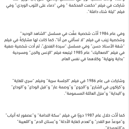
شاركت في فيلم “حكمت المحكمة ” وفي “دماء على الثوب الوردي” وفي
فيلم “ليلة شتاء دافئة”.
وفي عام 1984 أدَّت شخصية عفَّت في مسلسل “الشاهد الوحيد”
وشخصية زينب في فيلم “لا تسألني من أنا”، كما كانت لها مشاركةٌ في فيلم
“شقة الأستاذ حسن” وفي مسلسل “سيدة الفندق”، ثم أدت شخصية صفية
في فيلم “الصعاليك” عام 1985 ليتبعه فيلم “الإنس والجن” ومسرحية
“بداية ونهاية” وكلاهما في نفس العام.
وشاركت فى عام 1986 في فيلم “الجلسة سرية” وفيلم “سري للغاية”
و”كراكون في الشارع” و”الجوع” و”وصمة عار” و”قبل الوداع” و”الوداع”
و”البداية” و”منزل العائلة المسمومة”.
كما أدَّت خلال عام 1987 دورًا في فيلم “سكة الندامة” و”عصفور له أنياب”
و”موعدٌ مع القدر” و”لعدم كفاية الأدلة” و”بستان الدم” و”اللعيبة”
و”التعويذة”.