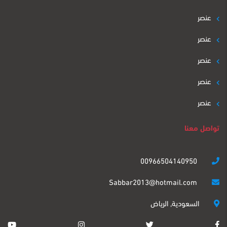
عنصر
عنصر
عنصر
عنصر
عنصر
تواصل معنا
00966504140950
Sabbar2013@hotmail.com
السعودية, الرياض