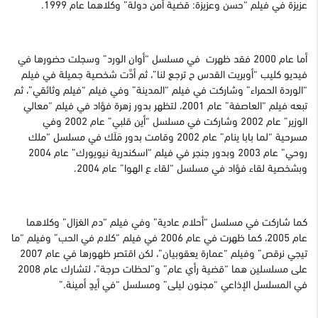
عزيزة في فيلم “حسن وعزيزة: قضية أمن دولة” وكلاهما عام 1999.
أما عام 2000 فقد ظهرت في مسلسل “أوان الورد” وسجلت حضورها في
فيديو كليب “أوبريت القدس ح ترجع لنا”، ثم أدَّت شخصية جميلة في فيلم
“الوردة الحمراء” وشاركت في فيلم “المدينة” وفي فيلم “فيلم وثائقي”، ثم
تبعه فيلم “العاصفة” عام 2001، لتظهر بدور زهرة فؤاد في فيلم “معالي
الوزير” عام 2002 وشاركت في مسلسل “أين قلبي” عام 2002 وفي
مسرحية “لما بابا ينام” عام 2002 وقامت بدور مَلَك في مسلسل “ملك
روحي” عام 2003 وبدور جنجر في فيلم “اسكندرية نيويورك” عام 2004
وبشخصية لقاء فؤاد في مسلسل “لقاء ع الهوا” عام 2004.
كما شاركت في مسلسل “أحلام عادية” وفي فيلم “دم الغزال” وكلاهما
عام 2005، كما ظهرت في عام 2006 في فيلم “كلام في الحب” وفيلم “ما
تيجي نرقص” وفيلم “عمارة يعقوبيان”، لكن اقتصر ظهورها في عام 2007
على مسلسلين هما “قضية رأي عام” و”لحظات حرجة”، لتشارك عام 2008
في المسلسل الإذاعي “مجنون ليلى” ومسلسل “في أيدٍ أمينة.”