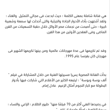
هي فنانة شاملة بمعنى الكلمة ؛ حيث ابدعت فى مجالي التمثيل والغناء ؛
ولقد أشتهرت بأداء الأدوار الجادة والجرئية والتى أحدثت لها سمعة وشعبية
كبيرة ؛ حتى أصبحت من نجمات مصر الأوائل خلال حقبة التسعينات من القرن
الماضى وفى العقدين الأولين من هذا القرن.
وقد تم تكريمها فى عدة مهرجانات عالمية ومن بينها تكريمها الشهير فى
مهرجان كان بفرنسا عام 1995.
بدأت الفنانة المصرية يس
را مسيرتها الفنية من خلال المشاركة في فيلم ”
ألف بوسة وبوسة” ؛ ليتبعه الكثير من الأفلام التي شاركت فيها بأدوار
البطولة مع كبار النجوم أمثال الزعيم عادل إمام.
في رصيدها الفني أكثر من 70 فيلمًا منها” طيور الظلام ؛ الراعي والنساء ؛
سيدة القاهرة ؛ امرأة واحدة لا تكفي”