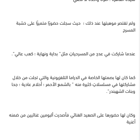
ولم تقتصر موهبتها عند ذلك ؛ حيث سجلت حضورًا متميزًا على خشبة
المسرح
عندما شاركت في عددٍ من المسرحياتٍ مثل” بداية ونهاية ؛ كعب عالي”.
كما كان لها بصمتها الخاصة في الدراما التلفزيونية والتي تجلت من خلال
مشاركتها في مسلسلاتٍ كثيرة منه ” بالشمع الأحمر ؛ أحلام عادية ؛ جحا
وبنات الشهبندر”.
وكان لها حضورها على الصعيد الغنائي فأصدرت ألبومين غنائيين من ضمنه
أغنية