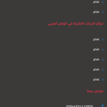
عنصر
عنصر
مراكز الابحاث الفكرية في الوطن العربي
عنصر
عنصر
عنصر
عنصر
عنصر
تواصل معنا
00966504140950