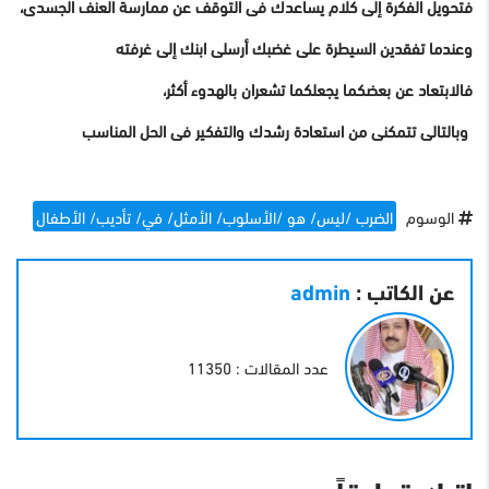
فتحويل الفكرة إلى كلام يساعدك فى التوقف عن ممارسة العنف الجسدى،
وعندما تفقدين السيطرة على غضبك أرسلى ابنك إلى غرفته
فالابتعاد عن بعضكما يجعلكما تشعران بالهدوء أكثر،
وبالتالى تتمكنى من استعادة رشدك والتفكير فى الحل المناسب
الوسوم
الضرب /ليس/ هو /الأسلوب/ الأمثل/ في/ تأديب/ الأطفال
عن الكاتب :
admin
عدد المقالات : 11350