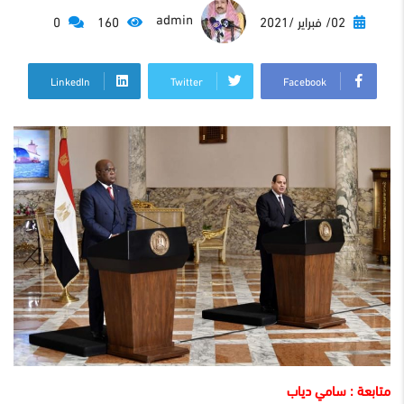
admin
02/ فبراير /2021
160
0
LinkedIn
Twitter
Facebook
متابعة : سامي دياب