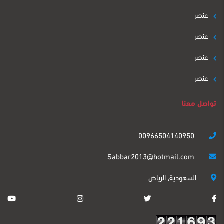
عنصر
عنصر
عنصر
عنصر
تواصل معنا
00966504140950
Sabbar2013@hotmail.com
السعودية, الرياض