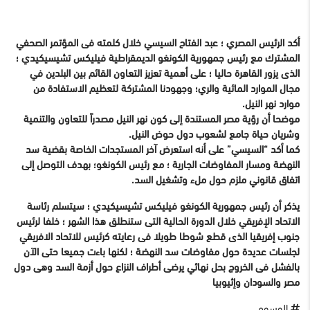
أكد الرئيس المصري ؛ عبد الفتاح السيسي خلال كلمته فى المؤتمر الصحفي
المشترك مع رئيس جمهورية الكونغو الديمقراطية فيليكس تشيسيكيدي ؛
الذى يزور القاهرة حاليا ؛ على أهمية تعزيز التعاون القائم بين البلدين في
مجال الموارد المائية والري؛ وجهودنا المشتركة لتعظيم الاستفادة من
موارد نهر النيل.
موضحا أن رؤية مصر المستندة إلى كون نهر النيل مصدراً للتعاون والتنمية
وشريان حياة جامع لشعوب دول حوض النيل.
كما أكد “السيسي” على أنه استعرض آخر المستجدات الخاصة بقضية سد
النهضة ومسار المفاوضات الجارية ؛ مع رئيس الكونغو؛ بهدف التوصل إلى
اتفاق قانوني ملزم حول ملء وتشغيل السد.
يذكر أن رئيس جمهورية الكونغو فيليكس تشيسيكيدي ؛ سيتسلم رئاسة
الاتحاد الإفريقي خلال الدورة الحالية التى ستنطلق هذا الشهر ؛ خلفا لرئيس
جنوب إفريقيا الذى قطع شوطا طويلا فى رعايته كرئيس للاتحاد الافريقي
لجلسات عديدة حول مفاوضات سد النهضة ؛ لكنها باءت جميعا حتى الآن
بالفشل فى الخروج بحل نهائي يرضى أطراف النزاع حول أزمة السد وهى دول
مصر والسودان وإثيوبيا
الوسوم