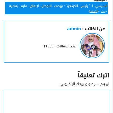
السيسي- لـ " رئيس -الكونغو" : نهدف -للتوصل- لإتفاق -ملزم -بقضية
-سد -النهضة
عن الكاتب :
admin
عدد المقالات : 11350
اترك تعليقاً
لن يتم نشر عنوان بريدك الإلكتروني.
التعليق