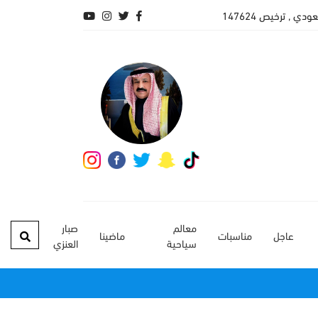
 , ترخيص 147624
معالم
صبار
عاجل
مناسبات
ماضينا
سياحية
العنزي