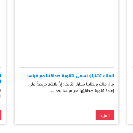
الملك تشارلز: نسعى لتقوية صداقتنا مع فرنسا
ا
ا
قالَ ملكُ بريطانيا تشارلز الثالث: إنَّ بلادَه حريصةٌ على
ب
إعادة تقوية صداقتِها مع فرنسا بعد …
ا
المزيد