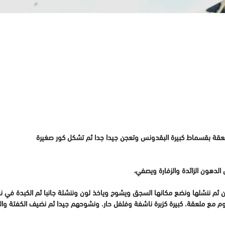
ون ثم ننشلها ونضع مكانها السجق ويشوح وياخذ لون وننشلة جانبا ثم الكبدة في
روم مع ملعقة. كبيرة كزبرة ناشفة وفلفل حار. ونشوحهم جيدا ثم نضيف الكفتة 