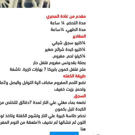
مقدم من غادة المصري
مدة التحضر، ¼ ساعة
مدة الطهي، ¼ساعة
المقادير
¼كليو سجق شرقي
¼كليو كبدة شرائح صغير
¼كيلو لحم. مفروم.
بصلة بقدونس مفروم فلفل حار
ملح فلفل كمون بابريكا 7 بهارات كزبرة. ناشفة
طريقة الكفته
نضع اللحم المفروم مضاف الية التوابل والبصل و2ملعقة بقسماط كبيرة البقدونس وتعجن جيدا جدا ثم تشكل كور صغيرة
وتحمز، بزيت خفيف
السجق
نضعه بماء مغلي علي النار لمدة 7دقائق للتخلص من الدهون الزائدة والزفارة ويصفي،
الكبدة تتبل بكمون
نحضر طاسة كبيرة علي النار وتشوح الكفتة وتاخذ ل
اللون ثم ننشالها ثم نضيف ½ملعقة من النوم المف
هنا