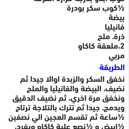
½كوب سكر بودرة
بيضة
فانيليا
ذرة. ملح
2،ملعقة كاكاو
مربي
الطريقة
نخفق السكر والزبدة اوالا جيدا ثم
نضيف، البيضة والفانيليا والملح
ونخفق مرة اخري، ثم نضيف الدقيق
ويدمج. جيدا ثم تترك بالتلاجة ترتاح
½ساعة ثم تقسم العجين الي نصفين
½ابيض و ½نصع علية كاكاو ويفرد،