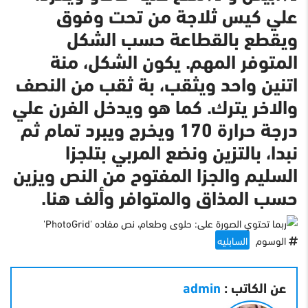
علي كيس ثلاجة من تحت وفوق
ويقطع بالقطاعة حسب الشكل
المتوفر المهم. يكون الشكل، منة
اتنين واحد ويثقب، بة ثقب من النصف
والاخر يترك. كما هو ويدخل الفرن علي
درجة حرارة 170 ويخرج ويبرد تمام ثم
نبدا، بالتزين ونضع المربي بتلجزا
السليم والجزا المفتوح من النص ويزين
حسب المذاق والمتوافر وألف هنا.
الوسوم
السابليه
عن الكاتب :
admin