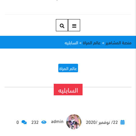
منصة المشاهير
>
عالم المراة
>
السابليه
عالم المراة
السابليه
admin
22/ نوفمبر /2020
232
0