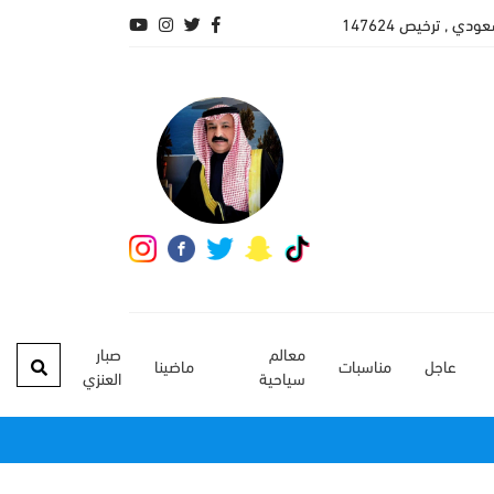
 , ترخيص 147624
معالم
صبار
عاجل
مناسبات
ماضينا
سياحية
العنزي