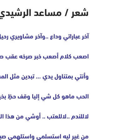
شعر / مساعد الرشيدي 
آخر عباراتي وداع ..وآخر مشاويري رحي
اصعب كلام أصعب خبر صرخه عقب 
وأنتي بمتناول يدي … تبدين مثل الم
الحب ماهو كل شي إليا وقف حظٍ بخي
لاللندم ..لاللعتب .. أوشي من هذا ال
من غير ليه استسلمي واستلهمي صبر