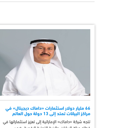
66 مليار دولار استثمارات «داماك ديجيتال» في
مراكز البيانات تمتد إلى 13 دولة حول العالم
تتجه شركة «داماك» الإماراتية إلى تعزيز استثماراتها في
قطاع مراكز البيانات والبنية التحتية الرقمية، ضمن …