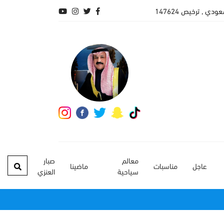
 , ترخيص 147624
معالم
صبار
عاجل
مناسبات
ماضينا
سياحية
العنزي