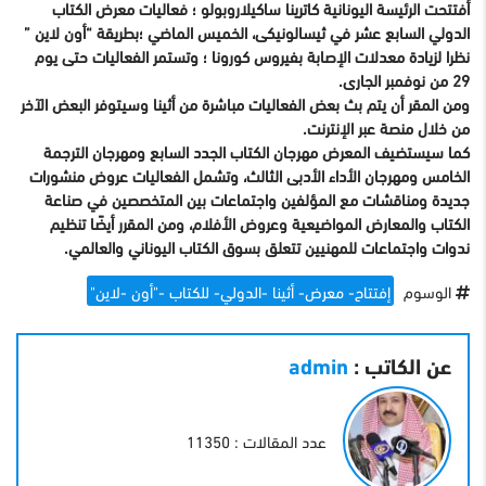
أفتتحت الرئيسة اليونانية كاترينا ساكيلاروبولو ؛ فعاليات معرض الكتاب
الدولي السابع عشر في ثيسالونيكى، الخميس الماضي ؛بطريقة “أون لاين ”
نظرا لزيادة معدلات الإصابة بفيروس كورونا ؛ وتستمر الفعاليات حتى يوم
29 من نوفمبر الجارى.
ومن المقر أن يتم بث بعض الفعاليات مباشرة من أثينا وسيتوفر البعض الآخر
من خلال منصة عبر الإنترنت.
كما سيستضيف المعرض مهرجان الكتاب الجدد السابع ومهرجان الترجمة
الخامس ومهرجان الأداء الأدبى الثالث، وتشمل الفعاليات عروض منشورات
جديدة ومناقشات مع المؤلفين واجتماعات بين المتخصصين في صناعة
الكتاب والمعارض المواضيعية وعروض الأفلام، ومن المقرر أيضًا تنظيم
ندوات واجتماعات للمهنيين تتعلق بسوق الكتاب اليوناني والعالمي.
الوسوم
إفتتاح- معرض- أثينا -الدولي- للكتاب -"أون -لاين"
عن الكاتب :
admin
عدد المقالات : 11350