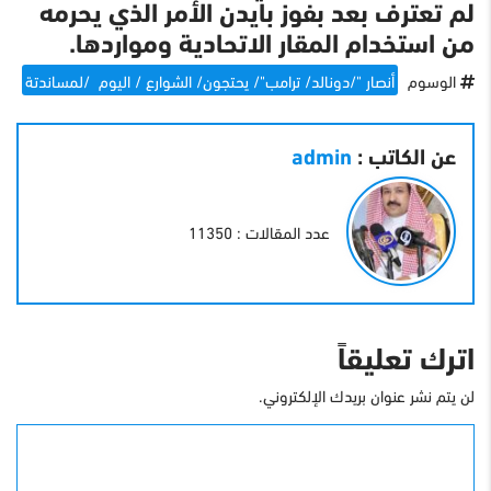
لم تعترف بعد بفوز بايدن الأمر الذي يحرمه
من استخدام المقار الاتحادية ومواردها.
الوسوم
أنصار "/دونالد/ ترامب"/ يحتجون/ الشوارع / اليوم /لمساندتة
عن الكاتب :
admin
عدد المقالات : 11350
اترك تعليقاً
لن يتم نشر عنوان بريدك الإلكتروني.
التعليق