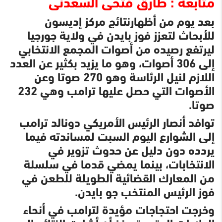
متابعة : طارق فتحى السعدنى
بعد يوم من أظهارنتائج مركز إديسون
للأبحاث لتعزز فوز بايدن في ولاية جورجيا
ليرتفع رصيده من أصوات المجمع الانتخابي
إلى 306 أصوات، وهو ما يزيد بكثير عن العدد
اللازم لنيل الرئاسة وهو 270 صوتا وعن
الأصوات التي حصل عليها ترامب وهي 232
صوتا.
توافد أنصار الرئيس الأمريكي دونالد ترامب
إلى الشوارع اليوم السبت لمساندته فيما
يردده دون دليل عن حدوث تزوير في
الانتخابات، بينما يمضي قدما في سلسلة
من المعارك القضائية الطويلة للطعن في
فوز الرئيس المنتخب جو بايدن.
وخرجت احتجاجات مؤيدة لترامب في أنحاء