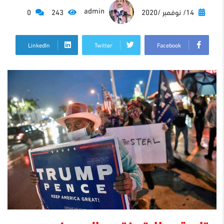
admin
14/ نوفمبر /2020
243
0
LinkedIn
Twitter
Facebook