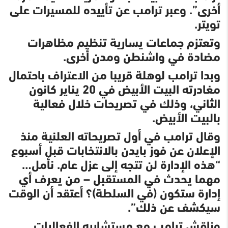
أخرى”. وعبر ترامب عن تأييده للمسيرات على
تويتر.
وتعتزم جماعات يسارية تنظيم مظاهرات
مضادة في واشنطن ومدن أخرى.
وبدا ترامب لوهلة قريبا من الاعتراف باحتمال
مغادرته البيت الأبيض في 20 يناير كانون
الثاني، وذلك في تصريحات خلال فعالية
بالبيت الأبيض.
وقال ترامب في أول تصريحاته العلنية منذ
الإعلان عن فوز بايدن بالانتخابات قبل أسبوع
“هذه الإدارة لن تتجه إلى عزل عام. نأمل…
مهما يحدث في المستقبل – من يعرف أي
إدارة ستكون (في السلطة)؟ أعتقد أن الوقت
سيكشف عن ذلك”.
وناقش ترامب مع مستشاريه الفعاليات