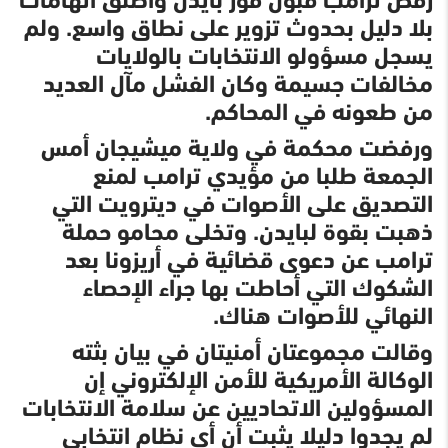
بلا دليل بحدوث تزوير على نطاق واسع. ولم
يسجل مسؤولو الانتخابات بالولايات
مخالفات جسيمة وكان الفشل مآل العديد
من طعونه في المحاكم.
ورفضت محكمة في ولاية ميشيجان أمس
الجمعة طلبا من مؤيدي ترامب لمنع
التصديق على الأصوات في ديترويت التي
ذهبت بقوة لبايدن. وتخلى محامو حملة
ترامب عن دعوى قضائية في أريزونا بعد
الشكوك التي أحاطت بها جراء الإحصاء
النهائي للأصوات هناك.
وقالت مجموعتان أمنيتان في بيان بثته
الوكالة الأمريكية للأمن الإلكتروني إن
المسؤولين الاتحاديين عن سلامة الانتخابات
لم يجدوا دليلا يثبت أن أي نظام انتخابي