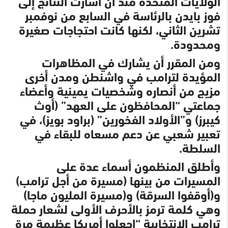
الولايات المتحدة منذ أن أشارت النتائج إلى
فوز بايدن بالرئاسة في السابع من نوفمبر
تشرين الثاني، لكنها كانت احتجاجات صغيرة
ومحدودة.
ومن المقرر أن يشارك في المظاهرات
المؤيدة لترامب في واشنطن ومدن أخرى
مزيج من أنصاره وشخصيات يمينية وأعضاء
جماعتي “المحافظون على العهد” (أوث
كيبرز) و”الأولاد الفخورين” (براود بويز)، في
تعبير شعبي عن دعم مسعاه للبقاء في
السلطة.
وأطلق المنظمون أسماء عدة على
المسيرات من بينها (مسيرة من أجل ترامب)
و(أوقفوا السرقة) و(مسيرة المليون ماجا)
وهي كلمة ترمز بالأحرف الأولى لشعار حملة
ترامب الانتخابية “اجعلوا أمريكا عظيمة مرة