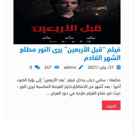
فيلم “قبل الأربعين” يرى النور مطلع
الشهر القادم
21/ يناير /2021
admin
247
0
متابعة : سامي دياب يدخل فيلم “بعد الأربعين” إلى بؤرة الضوء
أخيرا ؛ بعد أشهر من الانتظارلإختيار الفرصة المناسبة ليرى النور ؛
حيث قرر صناع الفيلم طرحه في دور العرض …
المزيد