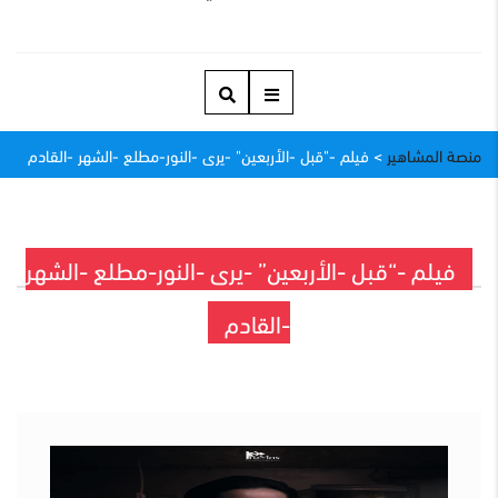
منصة المشاهير
>
فيلم -"قبل -الأربعين" -يرى -النور-مطلع -الشهر -القادم
فيلم -“قبل -الأربعين” -يرى -النور-مطلع -الشهر
-القادم