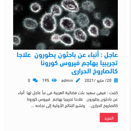
عاجل : أنباء عن باحثون يطورون علاجا
تجريبيا يهاجم فيروس كورونا
كالصاروخ الحرارى
20/ مايو /2021
admin
195
0
كتبت : فيفى سعيد بثت فضائية العربية فى نبأ عاجل لها أنباء
عن باحثون يطورون علاجا تجريبيا يهاجم فيروس كورونا
كالصاروخ الحرارى . وتشير النتائج الأولية إلى نجاحه …
المزيد