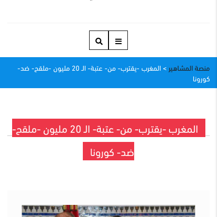
منصة المشاهير
>
المغرب -يقترب- من- عتبة- الـ 20 مليون -ملقح- ضد-
كورونا
المغرب -يقترب- من- عتبة- الـ 20 مليون -ملقح-
ضد- كورونا