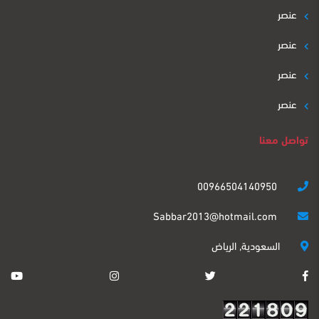
عنصر
عنصر
عنصر
عنصر
تواصل معنا
00966504140950
Sabbar2013@hotmail.com
السعودية, الرياض