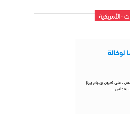
ات -الأمريكية
ا لوكالة
 على تعيين ويليام بيرنز
رات بمجلس …