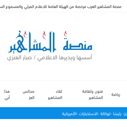
منصة المشاهير العرب مرخصة من الهيئة العامة للاعلام المرئي والمسموع السعودي
فنون وثقافة
لقاء
مجالس
هذا
رياضة
المشاهير
المشاهير
العز
أبي
ز- رئيسًا -لوكالة -الاستخبارات -الأمريكية