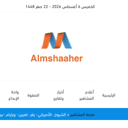
الخميس 6 أغسطس 2026
- 22 صفر 1448
أعلام
أخبار
واحة
الرئيسية
الصفوة
المشاهير
وتقارير
الإبداع
منصة المشاهير
>
الشيوخ -الأمريكي- يقر -تعيين- ويليام -بيرن