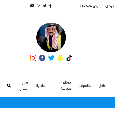
 , ترخيص 147624
معالم
صبار
عاجل
مناسبات
ماضينا
سياحية
العنزي