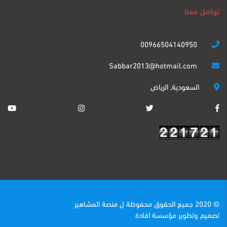
تواصل معنا
00966504140950
Sabbar2013@hotmail.com
السعودية, الرياض
© 2020 جميع الحقوق محفوظة ل
منصة المشاهير
تصميم وتطوير
مؤسسة افادة