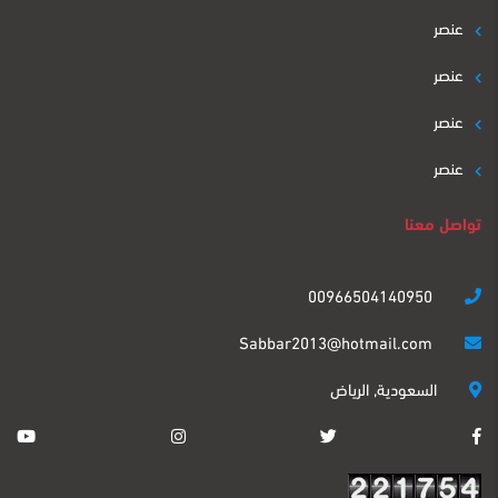
عنصر
عنصر
عنصر
عنصر
تواصل معنا
00966504140950
Sabbar2013@hotmail.com
السعودية, الرياض