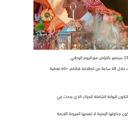
وقال وزير الإعلام في منشور بمنصة إكس: خلال الاحتفال بإطلاق قناة السعودية الآن؛ أعلن زملائي اليوم عن أهم الأرقام التي تحققت خلال 48 ساعة من انطلاقة قناتكم، +60 تغطية
لتكون البوابة الشاملة للحراك الذي يحدث في
 جداولها الزمنية لا تمنحها المرونة اللازمة