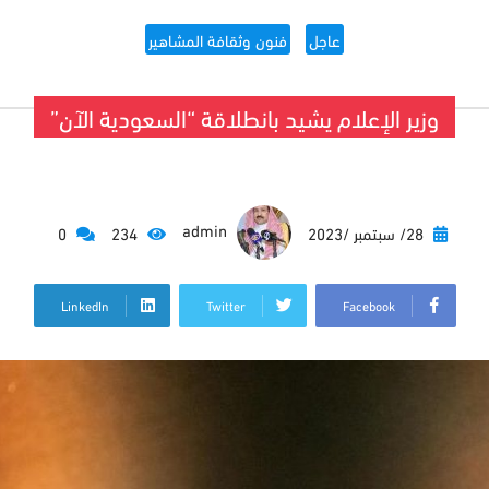
عاجل
فنون وثقافة المشاهير
وزير الإعلام يشيد بانطلاقة “السعودية الآن”
admin
28/ سبتمبر /2023
234
0
LinkedIn
Twitter
Facebook