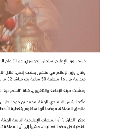
كشف وزير الإعلام، سلمان الدوسري، عن الأرقام التي حققتها قناة السعودية الآن، خلال 48 ساعة من
ميدانية في 16 منطقة 50 ساعة بث مباشر 32 مراسلًا ميدانيًّا، ولا نزال في بداية المشوار.
ودشّنت هيئة الإذاعة والتلفزيون، قناة “السعودية 
وأكد الرئيس التنفيذي للهيئة، محمد بن فهد الحارثي
مناطق المملكة، موضحًا أنها ستقوم بتغطية الأحداث
وذكر “الحارثي” أن المنصات الإعلامية التابعة للهيئ
لتغطية كل هذه الفعاليات، مشيراً إلى أن المملكة 