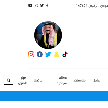
, ترخيص 147624
معالم
صبار
عاجل
مناسبات
ماضينا
سياحية
العنزي