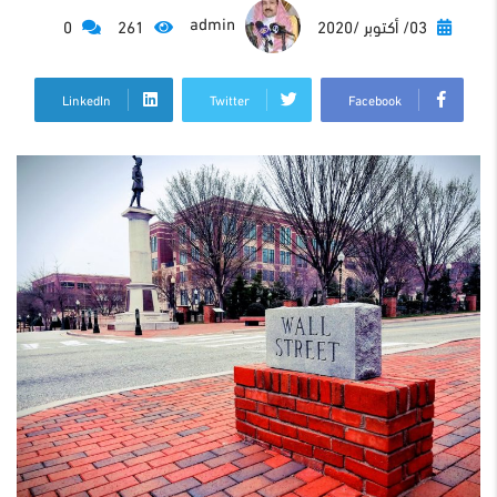
admin
03/ أكتوبر /2020
261
0
LinkedIn
Twitter
Facebook