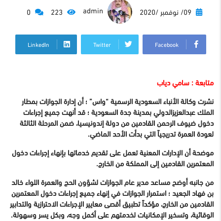
admin
09/ نوفمبر /2020
223
0
LinkedIn
Twitter
Facebook
متابعة : سامي دياب
نشرت وكالة الأنباء السعودية الرسمية “واس” ؛ أن إدارة الجوازات بمطار
الملك عبدالعزيزالدولي بمدينة جدة السعودية ؛ قد أنهت جميع إجراءات
دخول ضيوف الرحمن القادمين من دولة إندونيسيا، ضمن المرحلة الثالثة
لعودة العمرة تدريجياً التي بدأت الأحد الماضي.
موضحة أن الإدارات المعنية تعمل على تقديم خدماتها بإنهاء إجراءات دخول
المعتمرين القادمين إلى المملكة من الخارج.
من جانبه أوضح مساعد مدير عام الجوازات لشؤون الحج والعمرة اللواء خالد
بن فهاد الجعيد ؛ استمرار الجوازات في إنهاء جميع إجراءات دخول المعتمرين
القادمين من الخارج، مؤكداً تطبيق أقصى معايير الإجراءات الاحترازية والتدابير
الوقائية، وتسخير الإمكانيات لخدمتهم على أكمل وجه، وبكل يسر وسهولة.