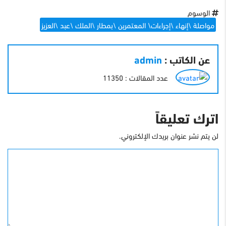
الوسوم
مواصلة \إنهاء \إجراءات\ المعتمرين \بمطار \الملك \عبد \العزيز
عن الكاتب :
admin
عدد المقالات : 11350
اترك تعليقاً
لن يتم نشر عنوان بريدك الإلكتروني.
التعليق