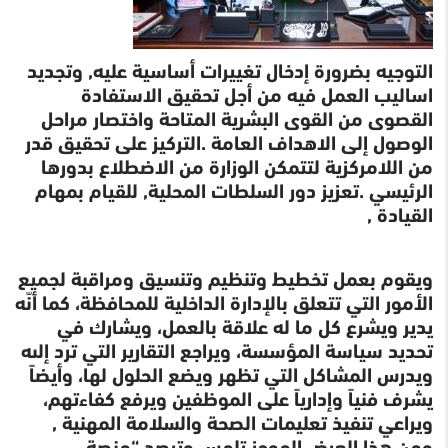
التوجيه بضرورة إدخال تغييرات أساسية عليه, وتجديد
اساليب العمل فيه من أجل تحقيق الاستفادة
القصوى من القوى البشرية المتاحة واختصار مراحل
الوصول إلى الاهداف العامة .التركيز على تحقيق قدر
من اللامركزية لتتمكن الوزارة من الاضطلاع بدورها
الرئيسي .تعزيز دور السلطات المحلية, للقيام بمهام
القيادة ,
ويقوم بعمل تخطيط وتنظيم وتنسيق ومراقبة لجميع
الأمور التي تتعلق بالإدارة الداخلية للمحافظة، كما أنّه
يدير ويشرع كل ما له علاقة بالعمل، ويشارك في
تحديد سياسة المؤسسة، ويراجع التقارير التي ترد إلىه
ويدرس المشاكل التي تظهر ويضع الحلول لها، وأيضاً
يشرف فنياً وإدارياً على الموظفين ويرفع كفاءتهم،
ويراعي تنفيذ تعليمات الصحة والسلامة المهنية ,
ومن هذا العرض الموجز تلمس وترصد “منصة