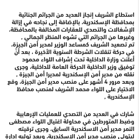
استطاع الشريف إنجاز العديد من الجرائم الجنائية
بمحافظة الإسكندرية، بالإضافة إلى نجاحه في إزالة
الإشغالات والتصدي للعقارات المخالفة بالمحافظة،
وغيرها من الجرائم التي تشوه المنظر الجمالي ,
تم تصعيد الشريف كمساعد الوزير لمدير أمن الجيزة،
في حركة تنقلات الشرطة السنوية الأخيرة ، بعد أنَّ
أعلنت وزارة الداخلية تحت إشراف اللواء محمود
توفيق وزير الداخلية الحركة العامة للداخلية، وجرى
نقله من مدير أمن الإسكندرية لمديرا أمن الجيزة ,
وبعد مرور 4 أشهر على منصب مدير أمن الجيزة، وقع
الاختيار على اللواء محمد الشريف لمنصب محافظ
الإسكندرية ,
شارك في العديد من التصدي للعمليات الإرهابية
وضبط المتورطين في محاولة اغتيال اللواء مصطفى
النمر مدير أمن الاسكندرية السابق، وجرى ترقيته
ليتولى منصب مدير أمن الإسكندرية، وبعد توليه إدارة