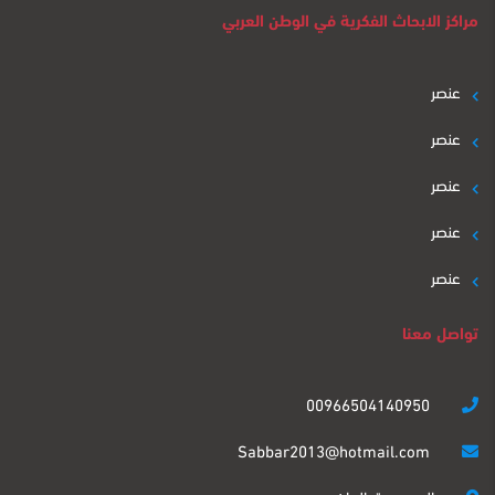
مراكز الابحاث الفكرية في الوطن العربي
عنصر
عنصر
عنصر
عنصر
عنصر
تواصل معنا
00966504140950
Sabbar2013@hotmail.com