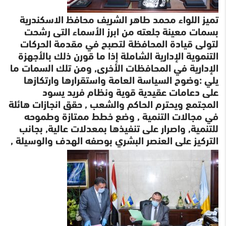
تميز اللواء محمد طاهر الشريف محافظ الاسكندرية
بسمات معينة جلعته من ابرز الأسماء التى رشحت
لتولى قيادة المحافظة لتصبح في مقدمة الحركات
التنموية الإدارية الشاملة إذا ما قورن ذلك بالأجهزة
الإدارية في المحافظات الأخرى, ومن تلك السمات ما
يلي :وضوح السياسة العامة واستقرارها وارتكازها
على دعامات عقيدية قوية ونظام فريد يسود
المجتمع ويحترم الحاكم والشعب , حقق انجازات هائلة
في مجالات التنمية , وضع خطط ممتازة وطموحه
للتنمية, واصرار على تنفيذها بمعدلات عالية, بجانب
التركيز على العنصر البشري بوصفه الهدف والوسيلة ,