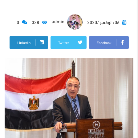
admin
06/ نوفمبر /2020
338
0
LinkedIn
Twitter
Facebook