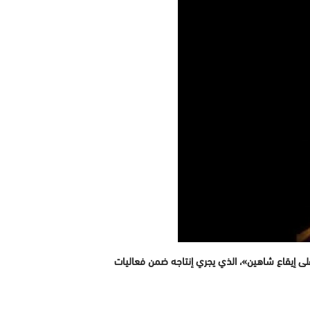
ا المصرية، أطلق المركز القومي للسينما، البوستر الرسمي للفيلم التسجيلي «100 كلمة حب.. على إيقاع شاهين»، الذي يجري إنتاجه ضمن فعاليات