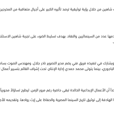
هين من خلال رؤية توثيقية ترصد تأثيره الكبير على أجيال متعاقبة من المخرجين وص
 عدد من السينمائيين والنقاد، بهدف تسليط الضوء على تجربة شاهين الاستثنائية
.
شارك في تنفيذه فريق فني يضم مدير التصوير نادر جلال، ومهندس الصوت بسام ف
اجوري، بينما يتولى محمد حمدي إدارة الإنتاج، تحت إشراف القائم بتسيير أعمال الإ
اً أن الأعمال الإبداعية الخالدة تبقى حاضرة رغم مرور الزمن، ليطرح تساؤلاً محوري
لهادفة إلى توثيق تاريخ السينما المصرية والحفاظ على إرث روادها، وتقديمه للأجيال 