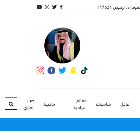
 , ترخيص 147624
معالم
صبار
عاجل
مناسبات
ماضينا
سياحية
العنزي