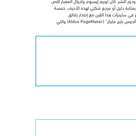
بع ودور النشر. كان لوريم إيبسوم ولايزال المعيار للنص
مثابة دليل أو مرجع شكلي لهذه الأحرف. خمسة
 في ستينيّات هذا القرن مع إصدار رقائق
“ليتراسيت” (Letraset) البلاستيكية تحوي مقاطع من هذا النص، وعاد لينتشر مرة أخرى مؤخراَ مع ظهور برامج النشر الإلكتروني مثل “ألدوس بايج مايكر” (Aldus PageMaker) والتي