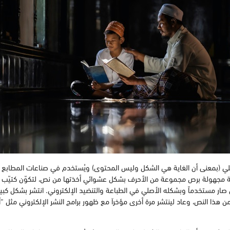
L) هو ببساطة نص شكلي (بمعنى أن الغاية هي الشكل وليس المحتوى) ويُستخدم في صناعات المطا
 مجهولة برص مجموعة من الأحرف بشكل عشوائي أخذتها من نص، لتكوّن كتيّب ب
صار مستخدماً وبشكله الأصلي في الطباعة والتنضيد الإلكتروني. انتشر بشكل كبير