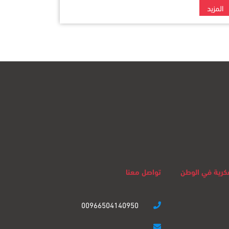
المزيد
لفكرية في الوطن
تواصل معنا
00966504140950