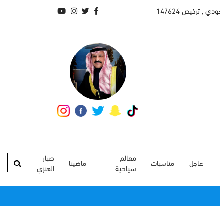
, ترخيص 147624
معالم
صبار
عاجل
مناسبات
ماضينا
سياحية
العنزي