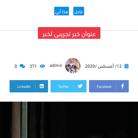
عاجل
هذا أبي
عنوان خبر تجريبى لخبر
admin
12/ أغسطس /2020
371
0
LinkedIn
Twitter
Facebook