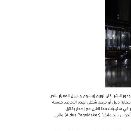
بع ودور النشر. كان لوريم إيبسوم ولايزال المعيار للنص
مثابة دليل أو مرجع شكلي لهذه الأحرف. خمسة
 في ستينيّات هذا القرن مع إصدار رقائق
“ليتراسيت” (Letraset) البلاستيكية تحوي مقاطع من هذا النص، وعاد لينتشر مرة أخرى مؤخراَ مع ظهور برامج النشر الإلكتروني مثل “ألدوس بايج مايكر” (Aldus PageMaker) والتي