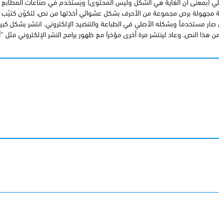
L) هو ببساطة نص شكلي (بمعنى أن الغاية هي الشكل وليس المحتوى) ويُستخدم في صناعات المطا
 مجهولة برص مجموعة من الأحرف بشكل عشوائي أخذتها من نص، لتكوّن كتيّب ب
صار مستخدماً وبشكله الأصلي في الطباعة والتنضيد الإلكتروني. انتشر بشكل كبير