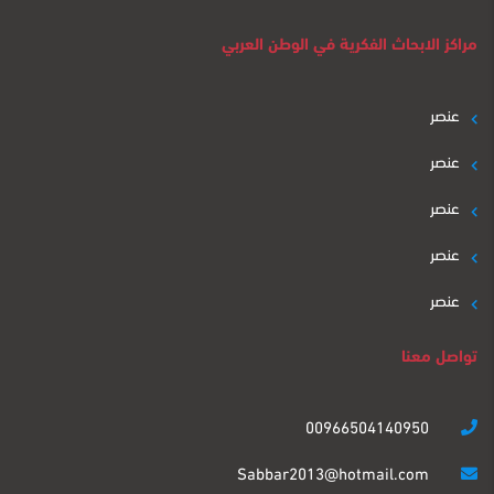
مراكز الابحاث الفكرية في الوطن العربي
عنصر
عنصر
عنصر
عنصر
عنصر
تواصل معنا
00966504140950
Sabbar2013@hotmail.com