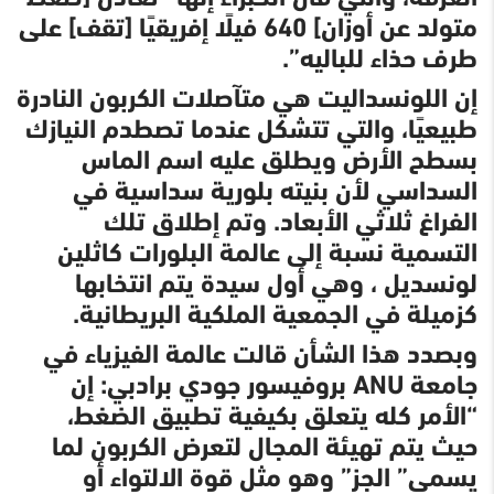
متولد عن أوزان] 640 فيلًا إفريقيًا [تقف] على
طرف حذاء للباليه”.
إن اللونسداليت هي متآصلات الكربون النادرة
طبيعيًا، والتي تتشكل عندما تصطدم النيازك
بسطح الأرض ويطلق عليه اسم الماس
السداسي لأن بنيته بلورية سداسية في
الفراغ ثلاثي الأبعاد. وتم إطلاق تلك
التسمية نسبة إلى عالمة البلورات كاثلين
لونسديل ، وهي أول سيدة يتم انتخابها
كزميلة في الجمعية الملكية البريطانية.
وبصدد هذا الشأن قالت عالمة الفيزياء في
جامعة ANU بروفيسور جودي برادبي: إن
“الأمر كله يتعلق بكيفية تطبيق الضغط،
حيث يتم تهيئة المجال لتعرض الكربون لما
يسمى” الجز” وهو مثل قوة الالتواء أو