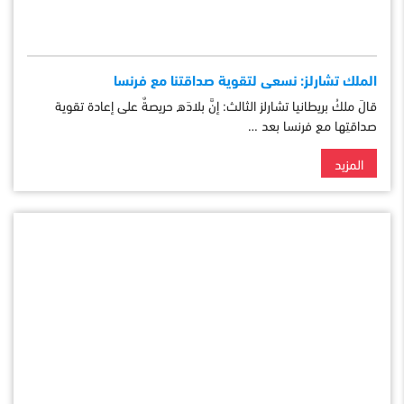
الملك تشارلز: نسعى لتقوية صداقتنا مع فرنسا
قالَ ملكُ بريطانيا تشارلز الثالث: إنَّ بلادَه حريصةٌ على إعادة تقوية
صداقتِها مع فرنسا بعد …
المزيد