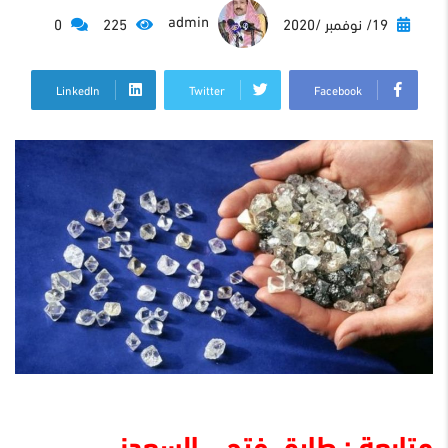
admin
19/ نوفمبر /2020
225
0
LinkedIn
Twitter
Facebook
متابعة : طارق فتحى السعدنى