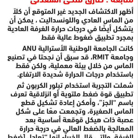
أظهر الاكتشاف الجديد غير المتوقع أن كلاً
من الماس العادي واللونسداليت ، يمكن أن
يتشكل أيضًا في درجات حرارة الغرفة العادية
بمجرد تطبيق ضغوط عالية فقط
كانت الجامعة الوطنية الأسترالية ANU
وجامعة RMIT، قد سبق أن نجحتا في تصنيع
الماس من خلال بيئة معملية، ولكن فقط
باستخدام درجات الحرارة شديدة الارتفاع.
شملت التجربة استخدام تبلور الكربون ثم
تطبيق قوة ضغط ملتوية أو انزلاقية تعرف
باسم “الجز”، وأمكن إعادة تشكيل قطع
الماس الصغيرة، وتجمعت معًا على شكل
عصبة ذات هيكل قوقعة أساسية بعد
المعالجة بالضغط العالي في درجة حرارة
الغرفة، والتي قال الخبراء إنها “تعادل [ضغط