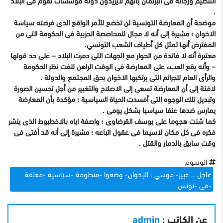
.
موضحة أن المعارضة التونسية لن تخضع للأمر الواقع الذى فرضته سياسة
الاخوان ؛ مشيرة إلى أنه لا مجال للمحاصصة الحزبية فى الحكومة التى من
المفترض أنها تمثل كل أطياف الشعب التونسي.
معتبرة أنه لا فائدة من الحوار مع الجهات التى دمرت البلاد – على حد قولها
– وأنه يقع العبء على المعارضة فى الوقت الراهن للفت نظر الحكومة
والرأى العام للجرائم التى يرتكبها الاخوان بحق المجتمع والدولة .
لافتة إلى أن المعارضة تسعى إلى الاصلاح والتغيير من أجل تحسين الصورة
وتبديل تلك الوجوه التى أفسدت الحياة السياسية ؛ مؤكدة بأن المعارضة
يمارس ضدها عنفا سياسيا بشكل يومى .
كما شنت هجوما على يوسف القرضاوى ؛ واصفة اياه بالاخطبوط الذى ينشر
فكره فى كل مكان لاسيما فى عقول اتباعه ؛ مشيرة إلى أنه قد أفتى فى
وقت سابق بالدمار والقتل .
الوسوم
عاجل .. عبير- موسي : الإخوان- وضعوا -منظومة -سياسية -مغلقة
-فى -تونس
عن الكاتب :
admin