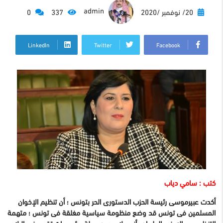
admin
20/ نوفمبر /2020
337
0
LinkedIn
Twitter
Facebook
كتب : سامي دياب
أكدت عبيرموسى رئيسة الحزب الدستورى الحر بتونس ؛ أن تنظيم الإخوان
المسلمين فى تونس قد وضع منظومة سياسية مغلقة فى تونس ؛ متهمة
التنظيم ورجاله فى البرلمان بأنهم لايريدون دولة مؤسسات تقوم فى البلاد