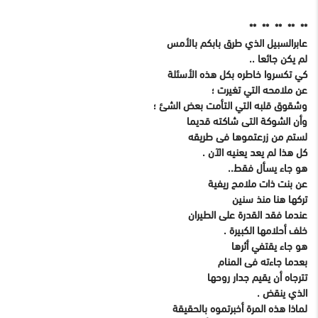
** ** ** ** **
عابرالسبيل الذي طرق بابكم بالأمس
لم يكن جائعا ..
كي تكسروا خاطره بكل هذه الأسئلة
عن ملامحه التي تغيرت ؛
وشقوق قلبه التي التأمت بعض الشئ ؛
وأن الشوكة التى شاكته قديما
لستم من زرعتموها فى طريقه
كل هذا لم يعد يعنيه الآن .
هو جاء يسأل فقط..
عن بنت ذات ملامح ريفية
تركها هنا منذ سنين
عندما فقد القدرة على الطيران
خلف أحلامها الكبيرة .
هو جاء يقتفي أثرها
بعدما جاءته فى المنام
تترجاه أن يقيم جدار روحها
الذي ينقض .
لماذا هذه المرة أخبرتموه بالحقيقة