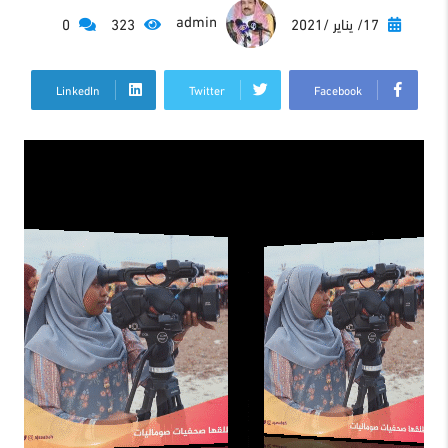
admin
17/ يناير /2021
323
0
LinkedIn
Twitter
Facebook