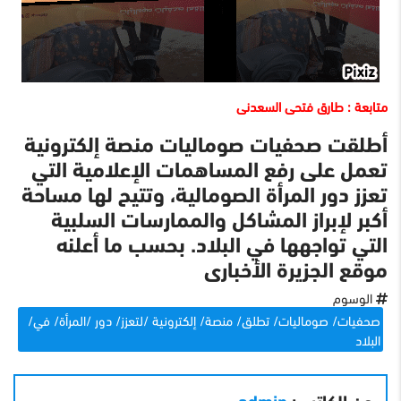
متابعة : طارق فتحى السعدنى
أطلقت صحفيات صوماليات منصة إلكترونية
تعمل على رفع المساهمات الإعلامية التي
تعزز دور المرأة الصومالية، وتتيح لها مساحة
أكبر لإبراز المشاكل والممارسات السلبية
التي تواجهها في البلاد. بحسب ما أعلنه
موقع الجزيرة الأخبارى
الوسوم
صحفيات/ صوماليات/ تطلق/ منصة/ إلكترونية /لتعزز/ دور /المرأة/ في/
البلاد
عن الكاتب :
admin