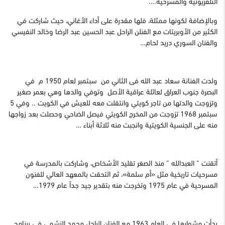
التلفزيونية والمسرحية….
وبالإضافة لكونها ممثلة، فلها مقدرة على أداء الأغاني، حيث شاركت في
الكثير من الأوبريتات مع الفنلن الراحل عبد الحسين عبد الرضا وخالد النفيسي
والفنان السوري دريد لحام…
ولدت الفنانة سعاد عبد الله فى الثاني من سبتمبر لعام 1950 م في
البصرة جنوب العراق لعائلة عراقية الأصل وتوفي والدها وهي بعمر صغير
وتزوجت والدتها من تاجر كويتي وانتقلت معه للعيش في الكويت .. وفي 5
سبتمبر 1968 تزوجت من المخرج الكويتي فيصل الضاحي وحصلت بعد زواجها
منه على الجنسية الكويتية وانجبت منه ثلاثة أبناء …
أتقنت ” العبدالله ” منذ الصغر تقليد الأشخاص، وشاركت بالمدرسة في
مسرحيات تاريخية مثل «أم سلمة»، ثم التحقت بالمعهد العالي للفنون
المسرحية في عام 1975 وتخرجت منه بتقدير جيد جداً عام 1979…
بدأت مشوارها في العام 1963 مع الفنان الراحل محمد النشمي في برنامج