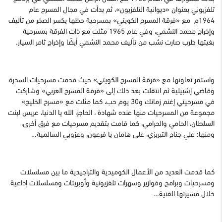
تلفزيوني بعنوان «ديوانية التلفزيون»، ثم بدأت في مجال المسرح عام
1964م مع «فرقة المسرح الكويتي» بمسرحية حظها يكسر الصخر من تأليف
وإخراج محمد النشمي، وفي عام 1965 مثلت مع ذات الفرقة بمسرحية
بغيتها طرب صارت نشب من تأليف محمد النشمي أيضًا وإخراج ثامر السيار.
واستمر تعاونها مع «فرقة المسرح الكويتي» حيث قدمت مسرحيات السدرة
وقاضي إشبيلية ثم انتقلت بعد ذلك إلى «فرقة المسرح العربي» وشاركت
في مسرحيتي إغنم زمانك و30 يوم حب، كما مثلت مع «مسرح الخليج»
مجموعة من المسرحيات منها عنده شهادة ، الحاجز، الله يا الدنيا، عريس لبنت
السلطان، الحامي والحرامي، كما قامت بتقديم مسرحيات مع فرق أخرى،
ومنها: علي جناح التبريزي، على هامان يا فرعون، وعزوبي السالمية…
كما قدمت العديد من الأعمال الكوميدية والتراجيدية ما بين مسلسلات
ومسرحيات وبرامج وفوازير وسهرات تلفزيونية وأوبريتات ومسلسلات إذاعية
خلال مسيرتها الفنية…