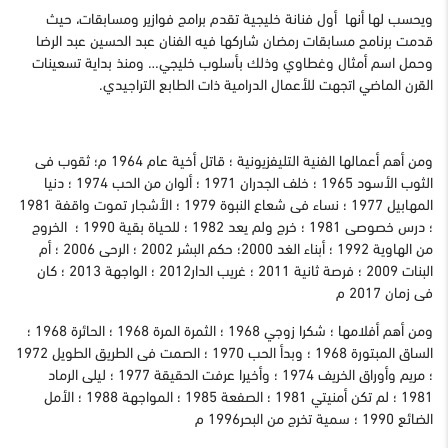
ويحسب لها أنها أول فنانة خليجية تقدم برامج فوازير ومسابقات، حيث
قدمت برنامج مسابقات رمضان شاركها فيه الفنان عبد الحسين عبد الرضا
وحمل اسم أمثال وغطاوي وذلك بأسلوب خليجي… ومنذ بداية تسعينات
القرن الماضي اتجهت للأعمال الدرامية ذات الطابع التراجيدي.
ومن أهم أعمالها الفنية التليفزيونية ؛ قاتل أخية عام 1964 م؛ ثقوب فى
الثوب الأسود 1965 ؛ خلف الجدران 1971 ؛ ألوان من الحب 1974 ؛ دنيا
المهابيل 1977 ؛ نساء فى شعاع النبوة 1979 ؛ الأشجار تموت واقفة 1981
؛ درس خصوصى 1981 ؛ خرج ولم يعد 1982 ؛ للحياة بقية 1990 ؛ الخروج
من الهاوية 1992 ؛ أبناء الغد 2000؛ حكم البشر 2002 ؛ الرحى 2006 ؛ أم
البنات 2009 ؛ فرصة ثانية 2011 ؛ غريب الدار2012 ؛ الواجهة 2013 ؛ كان
فى زمان 2017 م
ومن أهم أفلامها ؛ شكرا زوجي 1968 ؛ الثمرة المرة 1968 ؛ الحائرة 1968 ؛
الساق المبتورة 1968 ؛ وبدأ الحب 1970 ؛ الصمت فى الطريق الطويل 1972
؛ مريم وأوراق الخريف 1974 ؛ وأخيرا عرفت الحقيقة 1977 ؛ ليلى الرماد
1981 ؛ لم تكن أمنيتي 1981 ؛ الصفعة 1985 ؛ المواجهة 1988 ؛ الأمل
الضائع 1990 ؛ سمية تخرج من البحر1996 م