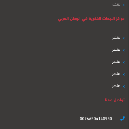
عنصر
مراكز الابحاث الفكرية في الوطن العربي
عنصر
عنصر
عنصر
عنصر
عنصر
تواصل معنا
00966504140950