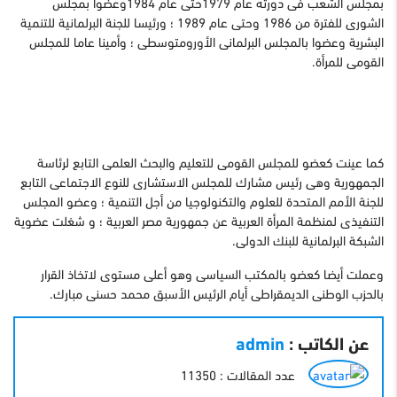
بمجلس الشعب فى دورته عام 1979حتى عام 1984وعضوا بمجلس
الشورى للفترة من 1986 وحتى عام 1989 ؛ ورئيسا للجنة البرلمانية للتنمية
البشرية وعضوا بالمجلس البرلمانى الأورومتوسطى ؛ وأمينا عاما للمجلس
القومى للمرأة.
كما عينت كعضو للمجلس القومى للتعليم والبحث العلمى التابع لرئاسة
الجمهورية وهى رئيس مشارك للمجلس الاستشارى للنوع الاجتماعى التابع
للجنة الأمم المتحدة للعلوم والتكنولوجيا من أجل التنمية ؛ وعضو المجلس
التنفيذى لمنظمة المرأة العربية عن جمهورية مصر العربية ؛ و شغلت عضوية
الشبكة البرلمانية للبنك الدولى.
وعملت أيضا كعضو بالمكتب السياسى وهو أعلى مستوى لاتخاذ القرار
بالحزب الوطنى الديمقراطى أيام الرئيس الأسبق محمد حسنى مبارك.
عن الكاتب :
admin
عدد المقالات : 11350