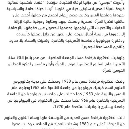
وأعربت “مرسي” عن حزنها لوفاة الفقيدة، مؤكدة: “فقدنا شخصية نسائية
فريدة للمرأة المصرية ستبقى حية في قلوبنا، أثرت الحياة العامة والسياسية
بجهدها وعلمها الغزير، وكانت مصدر إلهام لجميع من حولها، أخذت على
عاتقها قضايا المرأة المصرية وعملت بجهد ومثابرة وحرفية عالية لإزالة
العقبات والتحديات التي تواجهها ودعمها للحصول على حقوقها، بالإضافة
إلى دورها في تربية أجيال تخرجوا على يديها من خلال عملها كأستاذة
ودكتورة جيولوجيا بالجامعة الأمريكية بالقاهرة، وتميزت بالعطاء بلا حدود
وتقديم المساعدة للجميع”.
وتوفيت الدكتورة فرخندة مساء الجمعة الماضية ، عن عمر يناهز الـ90 سنة
الأمين العام السابق للمجلس القومى للمرأة وأول مؤسس لفكرة المجلس
القومى للمرأة.
ولدت الدكتورة فرخندة حسن عام 1930 وحصلت على درجة بكالوريوس
العلوم قسم كيمياء جيولوجيا من جامعة القاهرة عام 1952ودبلوم علم
النفس والتربية عام 1953, كما حصلت على ماجستير جيولوجيا من الجامعة
الامريكية بالقاهرة عام 1966,كما حصلت على الدكتوراه فى الجيولوجيا من
جامعة بيستبرج بالولايات المتحدة عام 1970.
نالت الدكتورة فرخندة حسن العديد من الأوسمة منها وسام الفنون والعلوم
من الدرجة الأولى عام 1980 وشغلت العديد من المناصب وكانت عضوا