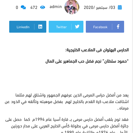
admin
03/ سبتمبر /2020
472
0
LinkedIn
Twitter
Facebook
الحارس البهلوان فى الملاعب الخليجية:
“حمود سلطان” نجم فضل حب الجماهير على المال
يعد من أفضل حراس المرمى الذين عرفهم الجمهور واشتاق لهم مثلما
اشتاقت ملاعب كرة القدم بالخليج لهم بفضل موهبته وتألقه في الذود عن
مرماه..
فقد توج بلقب أفضل حارس مرمى بــ قارة آسيا عام 1994م كما حصل على
جائزة أفضل حارس مرمى في بطولة كأس الخليج العربي على مدار دورتين
الأولى عام 1976م والثانية عام 1990 م…