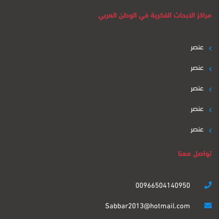
مراكز الابحاث الفكرية في الوطن العربي
عنصر
عنصر
عنصر
عنصر
عنصر
تواصل معنا
00966504140950
Sabbar2013@hotmail.com