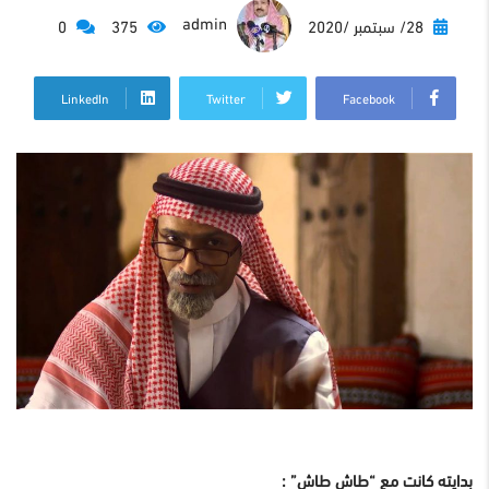
admin
28/ سبتمبر /2020
375
0
LinkedIn
Twitter
Facebook
بدايته كانت مع “طاش طاش” :