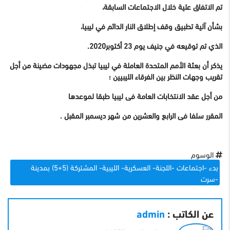
تم الاتفاق علية خلال الاجتماعات السابقة،
بشأن آلية تطبيق وقف إطلاق النار الدائم في ليبيا،
الذي تم توقيعه في جنيف يوم 23 أكتوبر2020.
يذكر أن بعثة الأمم المتحدة العاملة في ليبيا تبذل مجهودات مضينة من أجل
تقريب وجهات النظر بين الفرقاء الليبيين ؛
من أجل عقد الانتخابات العامة فى ليبيا طبقا لموعدها
المقرر سلفا فى الرابع والعشرين من شهر ديسمبر المقبل .
الوسوم
بدء -اجتماعات -اللجنة- العسكرية- الليبية- المشتركة (5+5) بمدينة
-سرت
عن الكاتب :
admin