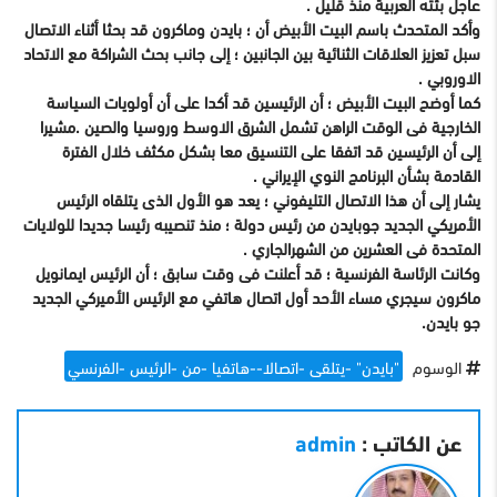
عاجل بثته العربية منذ قليل .
وأكد المتحدث باسم البيت الأبيض أن ؛ بايدن وماكرون قد بحثا أثناء الاتصال
سبل تعزيز العلاقات الثنائية بين الجانبين ؛ إلى جانب بحث الشراكة مع الاتحاد
الاوروبي .
كما أوضح البيت الأبيض ؛ أن الرئيسين قد أكدا على أن أولويات السياسة
الخارجية فى الوقت الراهن تشمل الشرق الاوسط وروسيا والصين .مشيرا
إلى أن الرئيسين قد اتفقا على التنسيق معا بشكل مكثف خلال الفترة
القادمة بشأن البرنامج النوي الإيراني .
يشار إلى أن هذا الاتصال التليفوني ؛ يعد هو الأول الذى يتلقاه الرئيس
الأمريكي الجديد جوبايدن من رئيس دولة ؛ منذ تنصيبه رئيسا جديدا للولايات
المتحدة فى العشرين من الشهرالجاري .
وكانت الرئاسة الفرنسية ؛ قد أعلنت فى وقت سابق ؛ أن الرئيس ايمانويل
ماكرون سيجري مساء الأحد أول اتصال هاتفي مع الرئيس الأميركي الجديد
جو بايدن.
الوسوم
"بايدن" -يتلقى -اتصالا--هاتفيا -من -الرئيس -الفرنسي
عن الكاتب :
admin