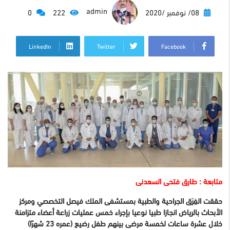
admin
08/ نوفمبر /2020
222
0
LinkedIn
Twitter
Facebook
متابعة : طارق فتحى السعدنى
حققت الفِرَق الجراحية والطبية بمستشفى الملك فيصل التخصصي ومركز
الأبحاث بالرياض انجازا طبيا نوعيا بإجراء خمس عمليات زراعة أعضاء متزامنة
خلال عشرة ساعات لخمسة مرضى بينهم طفل رضيع (عمره 23 شهرًا)