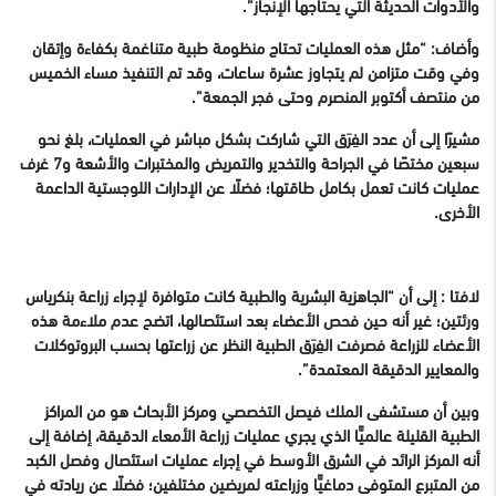
والأدوات الحديثة التي يحتاجها الإنجاز”.
وأضاف: “مثل هذه العمليات تحتاج منظومة طبية متناغمة بكفاءة وإتقان
وفي وقت متزامن لم يتجاوز عشرة ساعات، وقد تم التنفيذ مساء الخميس
من منتصف أكتوبر المنصرم وحتى فجر الجمعة”.
مشيرًا إلى أن عدد الفِرَق التي شاركت بشكل مباشر في العمليات، بلغ نحو
سبعين مختصًا في الجراحة والتخدير والتمريض والمختبرات والأشعة و7 غرف
عمليات كانت تعمل بكامل طاقتها؛ فضلًا عن الإدارات اللوجستية الداعمة
الأخرى.
لافتا : إلى أن “الجاهزية البشرية والطبية كانت متوافرة لإجراء زراعة بنكرياس
ورئتين؛ غير أنه حين فحص الأعضاء بعد استئصالها، اتضح عدم ملاءمة هذه
الأعضاء للزراعة فصرفت الفِرَق الطبية النظر عن زراعتها بحسب البروتوكلات
والمعايير الدقيقة المعتمدة”.
وبين أن مستشفى الملك فيصل التخصصي ومركز الأبحاث هو من المراكز
الطبية القليلة عالميًّا الذي يجري عمليات زراعة الأمعاء الدقيقة، إضافة إلى
أنه المركز الرائد في الشرق الأوسط في إجراء عمليات استئصال وفصل الكبد
من المتبرع المتوفى دماغيًّا وزراعته لمريضين مختلفين؛ فضلًا عن ريادته في