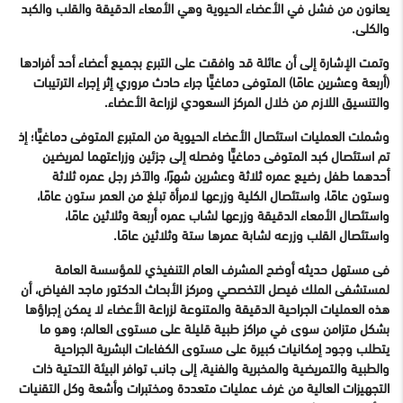
يعانون من فشل في الأعضاء الحيوية وهي الأمعاء الدقيقة والقلب والكبد
والكلى.
وتمت الإشارة إلى أن عائلة قد وافقت على التبرع بجميع أعضاء أحد أفرادها
(أربعة وعشرين عامًا) المتوفى دماغيًّا جراء حادث مروري إثر إجراء الترتيبات
والتنسيق اللازم من خلال المركز السعودي لزراعة الأعضاء.
وشملت العمليات استئصال الأعضاء الحيوية من المتبرع المتوفى دماغيًّا؛ إذ
تم استئصال كبد المتوفى دماغيًّا وفصله إلى جزئين وزراعتهما لمريضين
أحدهما طفل رضيع عمره ثلاثة وعشرين شهرًا، والآخر رجل عمره ثلاثة
وستون عامًا، واستئصال الكلية وزرعها لامرأة تبلغ من العمر ستون عامًا،
واستئصال الأمعاء الدقيقة وزرعها لشاب عمره أربعة وثلاثين عامًا،
واستئصال القلب وزرعه لشابة عمرها ستة وثلاثين عامًا.
فى مستهل حديثه أوضح المشرف العام التنفيذي للمؤسسة العامة
لمستشفى الملك فيصل التخصصي ومركز الأبحاث الدكتور ماجد الفياض، أن
هذه العمليات الجراحية الدقيقة والمتنوعة لزراعة الأعضاء لا يمكن إجراؤها
بشكل متزامن سوى في مراكز طبية قليلة على مستوى العالم؛ وهو ما
يتطلب وجود إمكانيات كبيرة على مستوى الكفاءات البشرية الجراحية
والطبية والتمريضية والمخبرية والفنية، إلى جانب توافر البيئة التحتية ذات
التجهيزات العالية من غرف عمليات متعددة ومختبرات وأشعة وكل التقنيات