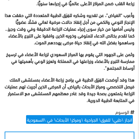
زراعة القلب ضمن المراكز الأعلى عالميًّا في إجراءها سنويًّا.
وأعرب “الفياض”، عن تقديره وشكره للفِرَق الطبية المتعددة التي حققت هذا
الإنجاز النوعي والكمي من أجل إنقاذ حالات مرضية تعاني فشلًا عضويًّا
وليس أمامها من خيار سوى إجراء عمليات الزراعة الدقيقة وفي وقت وجيز..
كما تقدم بخالص الدعاء للمتوفى وذويه الذين وافقوا على التبرع بالأعضاء
وساهموا بفضل الله في إنقاذ حياة مرضى يهددهم الموت.
وثمن على الجهود التي يقوم بها المركز السعودي لزراعة الأعضاء في ترسيخ
ممارسة التبرع بالأعضاء وزراعتها في المملكة وتعزيز الوعي بأهميتها في
أوساط المجتمع”.
هذا وقد أوضحت الفِرَق الطبية في برامج زراعة الأعضاء بمستشفى الملك
فيصل التخصصي ومركز الأبحاث بالرياض، أن المرضى الذين أجريت لهم عمليات
الزراعة يتمتعون بصحة جيدة وقد غادر معظمهم المستشفى مع الاستمرار
في المتابعة الطبية الدورية.
الوسوم
انجاز \طبي\ للفرق\ الجراحية \ومركز\ الأبحاث\ في \السعودية