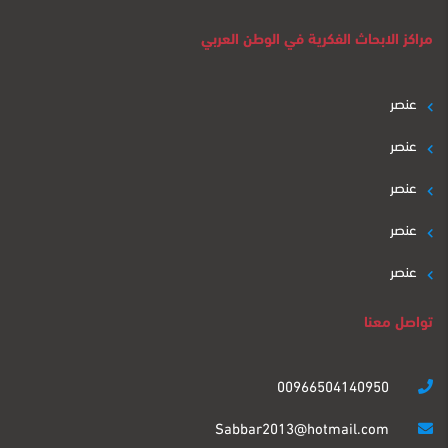
مراكز الابحاث الفكرية في الوطن العربي
عنصر
عنصر
عنصر
عنصر
عنصر
تواصل معنا
00966504140950
Sabbar2013@hotmail.com