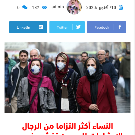
admin
10/ أكتوبر /2020
187
0
LinkedIn
Twitter
Facebook
النساء أكثر التزاما من الرجال
بالارشادات للحد من تفشي فيروس