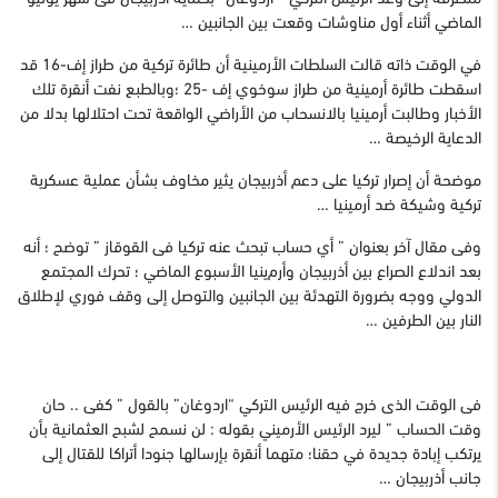
الماضي أثناء أول مناوشات وقعت بين الجانبين …
في الوقت ذاته قالت السلطات الأرمينية أن طائرة تركية من طراز إف-16 قد
اسقطت طائرة أرمينية من طراز سوخوي إف -25 ؛وبالطبع نفت أنقرة تلك
الأخبار وطالبت أرمينيا بالانسحاب من الأراضي الواقعة تحت احتلالها بدلا من
الدعاية الرخيصة …
موضحة أن إصرار تركيا على دعم أذربيجان يثير مخاوف بشأن عملية عسكرية
تركية وشيكة ضد أرمينيا …
وفى مقال آخر بعنوان ” أي حساب تبحث عنه تركيا فى القوقاز ” توضح ؛ أنه
بعد اندلاع الصراع بين أذربيجان وأرم
ينيا الأسبوع الماضي ؛ تحرك المجتمع
الدولي ووجه بضرورة التهدئة بين الجانبين والتوصل إلى وقف فوري لإطلاق
النار بين الطرفين …
فى الوقت الذى خرج فيه الرئيس التركي “اردوغان” بالقول ” كفى .. حان
وقت الحساب ” ليرد الرئيس الأرميني بقوله : لن نسمح لشبح العثمانية بأن
يرتكب إبادة جديدة في حقنا؛ متهما أنقرة بإرسالها جنودا أتراكا للقتال إلى
جانب أذربيجان …