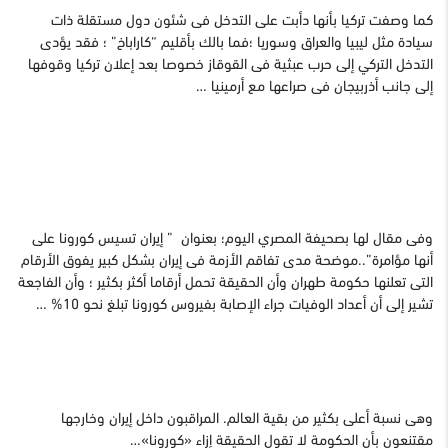
كما وصفت تركيا بأنها دأبت على التدخل فى شئون دول مستقلة ذات
سيادة مثل ليبيا والعراق وسوريا ؛فما بالك بأقليم “كاراباخ” ؛ فقد يؤدى
التدخل التركي إلى حرب عبثية فى القوقاز خصوصا بعد إعلان تركيا وقوفها
إلى جانب أذربيجان فى صراعها مع أرمينيا …
وفى مقال لها بصحيفة المصري اليوم؛ بعنوان ” إيران تسيس كورونا على
أنها مؤامرة”..موضحة مدى تفاقم الأزمة فى إيران بشكل كبير يفوق الأرقام
التى تعلنها حكومة طهران وأن الحقيقة تحمل أرقاما أكثر بكثير ؛ وأن الفاجعة
تشير إلى أن أعداد الوفيات جراء الإصابة بفيروس كورونا تبلغ نحو 10% …
وهى نسبة أعلى بكثير من بقية العالم. المراقبون داخل إيران وخارجها
مقتنعون بأن الحكومة لا تقول الحقيقة إزاء «كورونا»…