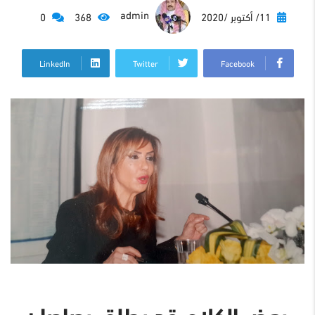
admin
11/ أكتوبر /2020
368
0
LinkedIn
Twitter
Facebook
بعض الكلام قد يطلق رصاصا :