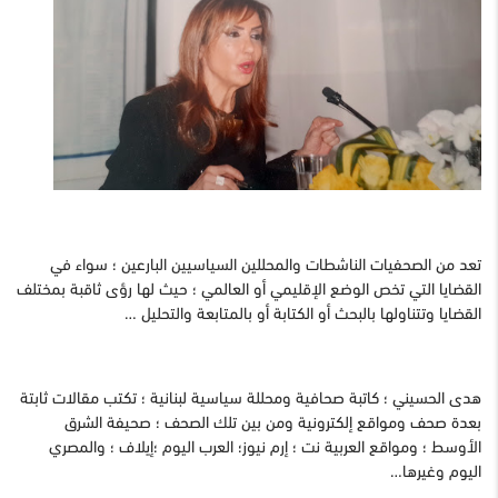
تعد من الصحفيات الناشطات والمحللين السياسيين البارعين ؛ سواء في
القضايا التي تخص الوضع الإقليمي أو العالمي ؛ حيث لها رؤى ثاقبة بمختلف
القضايا وتتناولها بالبحث أو الكتابة أو بالمتابعة والتحليل …
هدى الحسيني ؛ كاتبة صحافية ومحللة سياسية لبنانية ؛ تكتب مقالات ثابتة
بعدة صحف ومواقع إلكترونية ومن بين تلك الصحف ؛ صحيفة الشرق
الأوسط ؛ ومواقع العربية نت ؛ إرم نيوز؛ العرب اليوم ؛إيلاف ؛ والمصري
اليوم وغيرها…