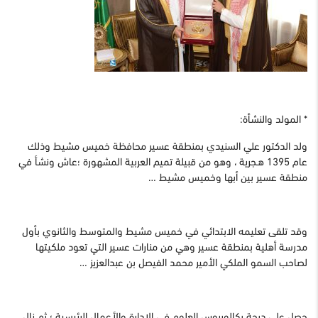
* المولد والنشأة:
ولد الدكتور علي السنيدي بمنطقة عسير محافظة خميس مشيط وذلك
عام 1395 هـجرية ، وهو من قبيلة تميم العربية المشهورة ؛عاش ونشأ في
منطقة عسير بين أبها وخميس مشيط …
وقد تلقى تعليمه الابتدائي في خميس مشيط والمتوسط والثانوي بأول
مدرسة أهلية بمنطقة عسير وهي من منارات عسير التي تعود ملكيتها
لصاحب السمو الملكي الأمير محمد الفيصل بن عبدالعزيز …
حصل على درجة بكالوريوس العلوم في الإدارة والأعمال الرئيسية ؛ ثم نال