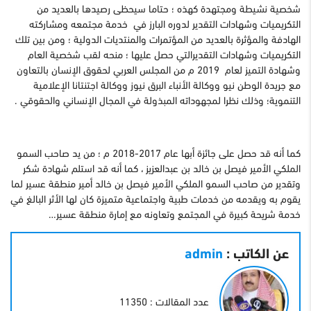
شخصية نشيطة ومجتهدة كهذه ؛ حتاما سيحظى رصيدها بالعديد من
التكريميات وشهادات التقدير لدوره البارز في خدمة مجتمعه ومشاركته
الهادفة والمؤثرة بالعديد من المؤتمرات والمنتديات الدولية ؛ ومن بين تلك
التكريميات وشهادات التقديرالتي حصل عليها ؛ منحه لقب شخصية العام
وشهادة التميز لعام 2019 م من المجلس العربي لحقوق الإنسان بالتعاون
مع جريدة الوطن نيو ووكالة الأنباء البرق نيوز ووكالة اجتنتانا الإعلامية
التنموية؛ وذلك نظرا لمجهوداته المبذولة في المجال الإنساني والحقوقي .
كما أنه قد حصل على جائزة أبها عام 2017-2018 م ؛ من يد صاحب السمو
الملكي الأمير فيصل بن خالد بن عبدالعزيز ، كما أنه قد استلم شهادة شكر
وتقدير من صاحب السمو الملكي الأمير فيصل بن خالد أمير منطقة عسير لما
يقوم به ويقدمه من خدمات طبية واجتماعية متميزة كان لها الأثر البالغ في
خدمة شريحة كبيرة في المجتمع وتعاونه مع إمارة منطقة عسير…
عن الكاتب :
admin
عدد المقالات : 11350