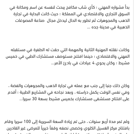
بدأ مشواره المهني ؛ كأي شاب مكافح يبحث لنفسه عن اسم ومكانة في
السوق التجاري والاقتصادي في المملكة ؛ حيث كانت البداية في تجارة
الذهب والمجوهرات ثم تطور به الحال ليدخل مجال صناعة المصوغات
الذهبية في مدينة جده …
وكانت نقلته المهنية الثانية والمهمة التي حقت له الطفرة في مستقبله
المهني والاقتصادي ؛ حينما افتتح مستوصف مستشارك الطبي في خميس
مشيط ؛ وكان يحوي 4 عيادات في بادئ الأمر…
وكان ذلك جنبا إلى جنب مع عمله في تجارة الذهب والمجوهرات والفضة ،
وفي نفس الوقت يكمل دراسته ، وبعد نجاحه في المشاريع الطبية ؛ أقدم
على افتتاح مستشفى مستشارك بخميس مشيط بسعة 30 سريرا…
ولم تمر مدة أربع سنوات ، حتى تم زيادة السعة السريرية إلى 100 سريرا وقام
بافتتاح مركز الغسيل الكلوي وخصص نصفه وقفاً خيرياً للمرضى غير القادرين
على الدفع ، ثم إفتتح مركز مستشارك الطبي بمدينة جده ؛ والذى تم تحويله