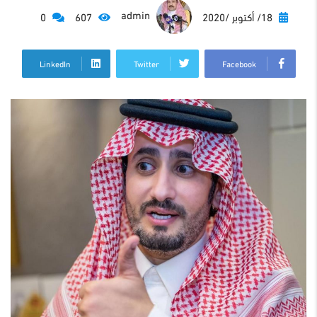
admin
18/ أكتوبر /2020
607
0
LinkedIn
Twitter
Facebook