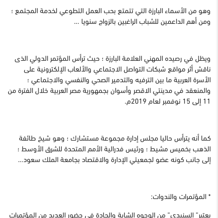
وهو من الأسماء البارزة التي تتمتع بحب العمل التطوعي لخدمة المجتمع ؛
ومن أهم الداعمين للشباب الراغبين بالزواج سنويا …
ويظل في رصيده المهني العلامة البارزة ؛ حيث ترأس المؤتمر الدولي الذى
ناقش أثر مواقع شبكات التواصل الاجتماعي والألعاب الإلكترونية على
الأسرة العربية ما بين الترفيه والتدمير الصحي والنفسي والاجتماعي ؛
والمنعقد في مدينتي الاقصر وأسوان بجمهورية مصر العربية خلال الفترة من
11 إلى 15 نوفمبر لعام 2019م.
كما أنه يترأس حاليا مجلس إدارة مجموعة مستشارك ؛ وهو شيخ طائفة
الذهب بخميس مشيط ؛ ورئيس فدرالية الأمم المتحدة للشرق الأوسط ؛
إلى جانب كونه عضو لجمعيتي الإدارة والاقتصاد بجامعة الملك سعود…
* المؤتمرات والندوات:
يعتبر” السنيدي” من الوجوه الشابة والجادة في حضور العديد من المؤتمرات