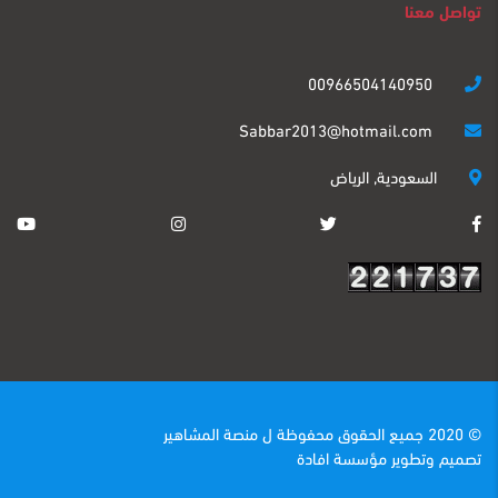
تواصل معنا
00966504140950
Sabbar2013@hotmail.com
السعودية, الرياض
© 2020 جميع الحقوق محفوظة ل
منصة المشاهير
تصميم وتطوير
مؤسسة افادة