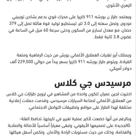
الزهري الأنثوي.
ويعتمد طراز ن بورشه 911 كاريرا على محرك قوي بدعم بشاحن توربيني
مزدوج، وتصل سعته إلى 3.0 لتر، ليستطيع توليد قوة هائلة تصل إلى 379
حصان، مع معدل تسارع من السكون وحتى سرعة 60 ميل في الساعة في
غضون 3.8 ثانية فقط.
ويمتلك أبرز تقنيات العملاق الألماني بورش من حيث الرفاهية ومتعة
القيادة، ويتوفر طراز بورشه 911 كاريرا بسعر يبدأ من حوالي 229,500 ألف
دولار أمريكي.
مرسيدس جي كلاس
اختيرت لجين عمران لتكون واحدة من المشاهير في ترويج طرازات جي كلاس
من العملاق الألماني لصناعة السيارات مرسيدس، وقدمت حملات إعلانية
مختلفة لهذا الطراز على مواقع وتطبيقات التواصل الاجتماعي.
وبالرغم من أنها خضعت لأكبر عملية تغيير في تاريخها، تحافظ الفئة
-
G
الجديدة على تصميمها الأيقوني، وتبقى معياراً أساسياً للأصالة والصلابة
والفخامة، وذلك من حيث مستويات الراحة والأمان. وتكمن أسفل هيكلها