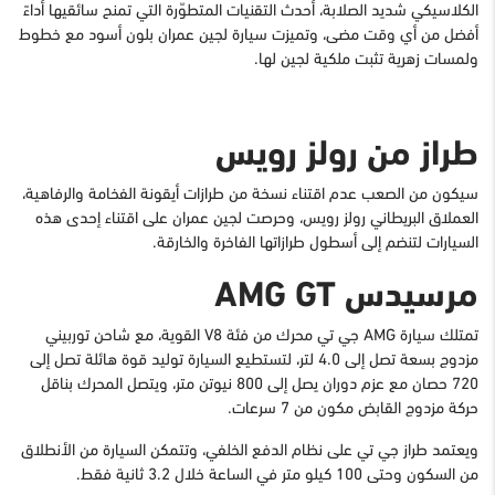
الكلاسيكي شديد الصلابة، أحدث التقنيات المتطوّرة التي تمنح سائقيها أداءً
أفضل من أي وقت مضى، وتميزت سيارة لجين عمران بلون أسود مع خطوط
ولمسات زهرية تثبت ملكية لجين لها.
طراز من رولز رويس
سيكون من الصعب عدم اقتناء نسخة من طرازات أيقونة الفخامة والرفاهية،
العملاق البريطاني رولز رويس، وحرصت لجين عمران على اقتناء إحدى هذه
السيارات لتنضم إلى أسطول طرازاتها الفاخرة والخارقة.
مرسيدس
AMG GT
تمتلك سيارة
AMG
جي تي محرك من فئة
V8
القوية، مع شاحن توربيني
مزدوج بسعة تصل إلى 4.0 لتر، لتستطيع السيارة توليد قوة هائلة تصل إلى
720 حصان مع عزم دوران يصل إلى 800 نيوتن متر، ويتصل المحرك بناقل
حركة مزدوج القابض مكون من 7 سرعات.
ويعتمد طراز جي تي على نظام الدفع الخلفي، وتتمكن السيارة من الأنطلاق
من السكون وحتى 100 كيلو متر في الساعة خلال 3.2 ثانية فقط.