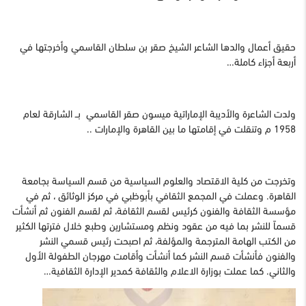
حقيق أعمال والدها الشاعر الشيخ صقر بن سلطان القاسمي وأخرجتها في
أربعة أجزاء كاملة…
ولدت الشاعرة والأديبة الإماراتية ميسون صقر القاسمي بــ الشارقة لعام
1958 م وتنقلت في إقامتها ما بين القاهرة والإمارات ..
وتخرجت من كلية الاقتصاد والعلوم السياسية من قسم السياسة بجامعة
القاهرة. وعملت في المجمع الثقافي بأبوظبي في مركز الوثائق ، ثم في
مؤسسة الثقافة والفنون كرئيس لقسم الثقافة، ثم لقسم الفنون ثم أنشأت
قسماً للنشر بما فيه من عقود ونظم ومستشارين وطبع خلال فترتها الكثير
من الكتب الهامة المترجمة والمؤلفة، ثم اصبحت رئيس قسمي النشر
والفنون فأنشأت قسم النشر كما أنشأت وأقامت مهرجان الطفولة الأول
والثاني. كما عملت بوزارة الاعلام والثقافة كمدير الإدارة الثقافية…