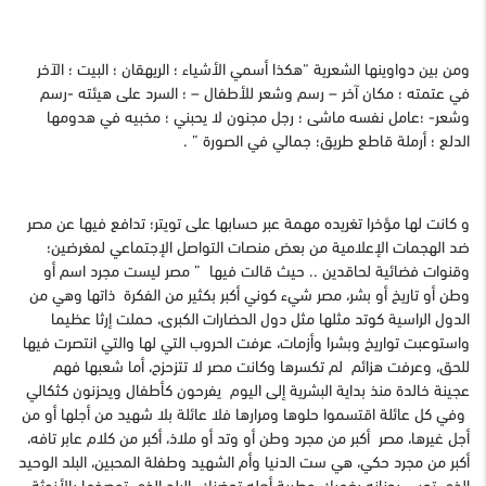
ومن بين دواوينها الشعرية “هكذا أسمي الأشياء ؛ الريهقان ؛ البيت ؛ الآخر
في عتمته ؛ مكان آخر – رسم وشعر للأطفال – ؛ السرد على هيئته -رسم
وشعر- ؛عامل نفسه ماشى ؛ رجل مجنون لا يحبني ؛ مخبيه في هدومها
الدلع ؛ أرملة قاطع طريق؛ جمالي في الصورة ” .
و كانت لها مؤخرا تغريده مهمة عبر حسابها على تويتر؛ تدافع فيها عن مصر
ضد الهجمات الإعلامية من بعض منصات التواصل الإجتماعي لمغرضين؛
وقنوات فضائية لحاقدين .. حيث قالت فيها ” مصر ليست مجرد اسم أو
وطن أو تاريخ أو بشر، مصر شيء كوني أكبر بكثير من الفكرة ذاتها وهي من
الدول الراسية كوتد مثلها مثل دول الحضارات الكبرى، حملت إرثا عظيما
واستوعبت تواريخ وبشرا وأزمات، عرفت الحروب التي لها والتي انتصرت فيها
للحق، وعرفت هزائم لم تكسرها وكانت مصر لا تتزحزح، أما شعبها فهم
عجينة خالدة منذ بداية البشرية إلى اليوم يفرحون كأطفال ويحزنون كثكالي
وفي كل عائلة اقتسموا حلوها ومرارها فلا عائلة بلا شهيد من أجلها أو من
أجل غيرها، مصر أكبر من مجرد وطن أو وتد أو ملاذ، أكبر من كلام عابر تافه،
أكبر من مجرد حكي، هي ست الدنيا وأم الشهيد وطفلة المحبين، البلد الوحيد
الذي تحس بحنانه يغمرك وطيبة أهله تحضنك، البلد الذي توصفها بالأنوثة