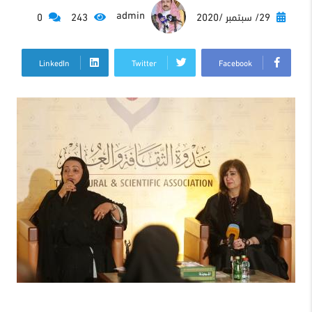
admin
29/ سبتمبر /2020
243
0
LinkedIn
Twitter
Facebook