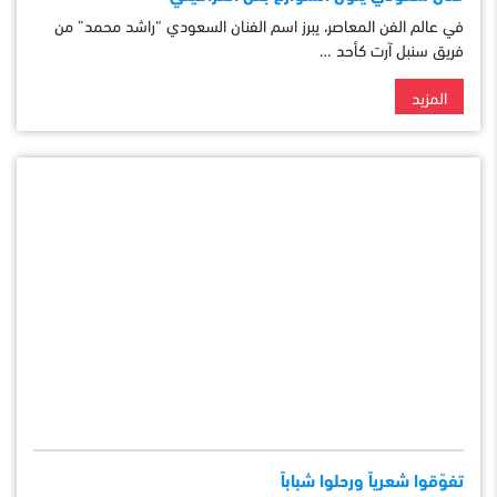
في عالم الفن المعاصر، يبرز اسم الفنان السعودي “راشد محمد” من
فريق سنبل آرت كأحد …
المزيد
تفوّقوا شعرياً ورحلوا شباباً