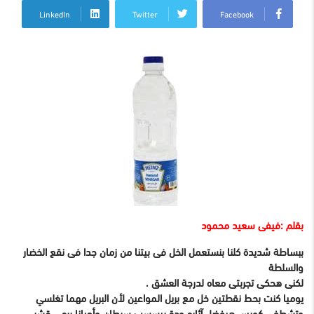
LinkedIn
Twitter
Facebook
بقلم :فيفى سعيد محمود
ببساطة شديدة كلنا بنستعمل الخل فى بيتنا من زمان جدا فى نقع الخضار
والسلطة
لكنى هحكى تجربتى معاه لدرجة العشق .
يوميا كنت بحط نقطتين خل مع بريل المواعين لأن البريل مهما تغلسي
وتشطفى كويس هيفضل آثاره ودة بيسسب سرطان وأحيانا برمى قشر