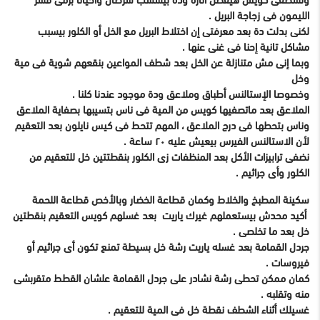
الليمون فى زجاجة البريل .
لكنى بدلت دة بعد معرفتى إن اختلاط البريل مع الخل أو الكلور بيسبب
مشاكل تانية إحنا فى غنى عنها .
وبما إنى مش متنازلة عن الخل بعد شطف المواعين بنقعهم شوية فى مية
وخل
وخصوصا الإستالنس أطباق وملاعق ودة موجود عندنا كلنا .
الملاعق بعد ماتصفيها كويس من المية فى ناس بتسيبها بصفاية الملاعق
وناس بتحطها فى درج الملاعق ، المهم تتحط فى كيس نايلون بعد التعقيم
لأن الاستالنس الفيرس بيعيش عليه ٢٠ ساعة .
نضفى ترابيزات الأكل بعد المنظفات زى الكلور بنقطتتين خل للتعقيم من
الكلور وأى جراثيم .
سكينة المطبخ والخلاط وكمان قطاعة الخضار وبالأخص قطاعة اللحمة
أكيد محدش بيستعملهم غيرك ياريت بعد غسلهم كويس التعقيم بنقطتين
خل بعد ما تخلصى .
جردل القمامة بعد غسله ياريت رشة خل بسيطة تمنع تكون أى جراثيم أو
فيروسات .
كمان ممكن تحطى رشة نشادر على جردل القمامة علشان القطط متقربشى
منه وتقلبه .
غسيلك أثناء الشطف نقطة خل فى المية للتعقيم .