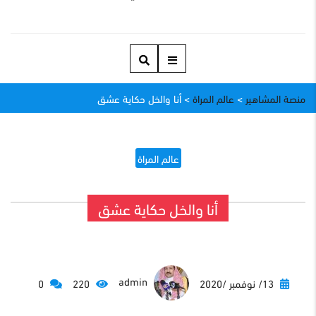
منصة المشاهير
>
عالم المراة
>
أنا والخل حكاية عشق
عالم المراة
أنا والخل حكاية عشق
admin
13/ نوفمبر /2020
220
0