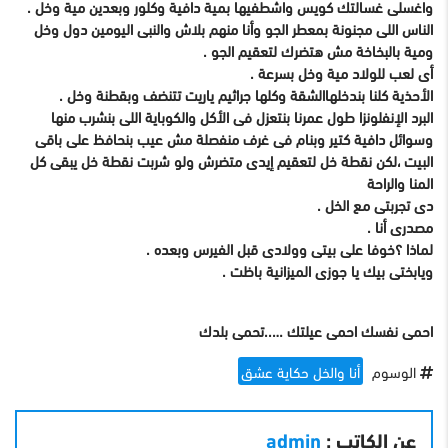
واغسلى غسالتك كويس واشطفيها بمية دافية وكلور وبعدين مية وخل .
الناس اللى مجنونة بمعطر الجو وأنا منهم بلاش والنبى اليومين دول وخل
ومية بالبخاخة مش هتضرك لتعقيم الجو .
أى لعب للولاد مية وخل بسرعة .
الأحذية كلنا بندخلهاالشقة وكلها جراثيم ياريت تتنضف وبقطنة وخل .
البرد الإنفلونزا طول عمرنا بنتعزل فى الأكل والكوباية اللى بنشرب منها
وسوائل دافية كتير وبنام فى غرف منفصلة مش عيب بنحافظ على باقى
البيت ،لكن نقطة خل لتعقيم إيدى متضرش ولو شربت نقطة خل يبقى كل
المنا والراحة
دى تجربتى مع الخل .
مصدرى أنا .
لماذا ؟خوفا على بيتى وولادى قبل الفيرس وبعده .
ويابختى بيك يا جوزى الميزانية باظت .
احمى نفسك احمى عيلتك …..تحمى بلدك
الوسوم
أنا والخل حكاية عشق
عن الكاتب :
admin